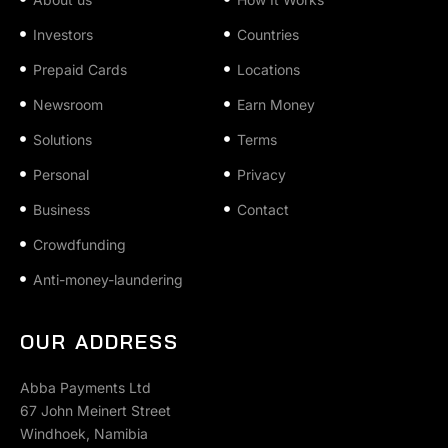
Investors
Countries
Prepaid Cards
Locations
Newsroom
Earn Money
Solutions
Terms
Personal
Privacy
Business
Contact
Crowdfunding
Anti-money-laundering
OUR ADDRESS
Abba Payments Ltd
67 John Meinert Street
Windhoek, Namibia