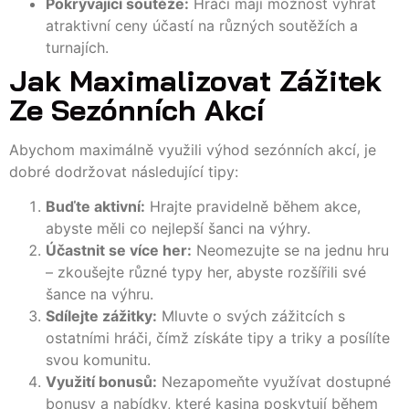
Pokrývající soutěže:
Hráči mají možnost vyhrát
atraktivní ceny účastí na různých soutěžích a
turnajích.
Jak Maximalizovat Zážitek
Ze Sezónních Akcí
Abychom maximálně využili výhod sezónních akcí, je
dobré dodržovat následující tipy:
Buďte aktivní:
Hrajte pravidelně během akce,
abyste měli co nejlepší šanci na výhry.
Účastnit se více her:
Neomezujte se na jednu hru
– zkoušejte různé typy her, abyste rozšířili své
šance na výhru.
Sdílejte zážitky:
Mluvte o svých zážitcích s
ostatními hráči, čímž získáte tipy a triky a posílíte
svou komunitu.
Využití bonusů:
Nezapomeňte využívat dostupné
bonusy a nabídky, které kasina poskytují během