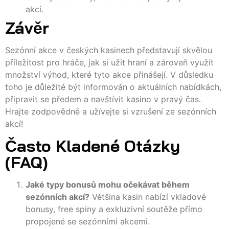
akcí.
Závěr
Sezónní akce v českých kasinech představují skvělou
příležitost pro hráče, jak si užít hraní a zároveň využít
množství výhod, které tyto akce přinášejí. V důsledku
toho je důležité být informován o aktuálních nabídkách,
připravit se předem a navštívit kasino v pravý čas.
Hrajte zodpovědně a užívejte si vzrušení ze sezónních
akcí!
Často Kladené Otázky
(FAQ)
Jaké typy bonusů mohu očekávat během
sezónních akcí?
Většina kasin nabízí vkladové
bonusy, free spiny a exkluzivní soutěže přímo
propojené se sezónními akcemi.