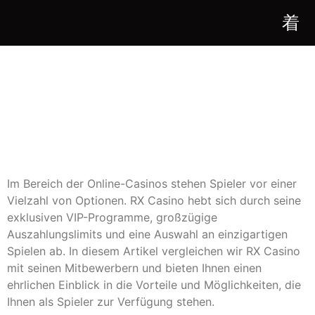
RX CASINO VS.
MITBEWERBER –
EHRLICHER
VERGLEICH
Im Bereich der Online-Casinos stehen Spieler vor einer
Vielzahl von Optionen. RX Casino hebt sich durch seine
exklusiven VIP-Programme, großzügige
Auszahlungslimits und eine Auswahl an einzigartigen
Spielen ab. In diesem Artikel vergleichen wir RX Casino
mit seinen Mitbewerbern und bieten Ihnen einen
ehrlichen Einblick in die Vorteile und Möglichkeiten, die
Ihnen als Spieler zur Verfügung stehen.