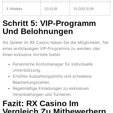
E-Wallets
20 EUR
15.000 EUR
Schritt 5: VIP-Programm
Und Belohnungen
Als Spieler im RX Casino haben Sie die Möglichkeit, Teil
eines erstklassigen VIP-Programms zu werden, das
Ihnen exklusive Vorteile bietet:
Persönliche Kontomanager für individuelle
Unterstützung.
Erhöhte Auszahlungslimits und schnellere
Bearbeitungszeiten.
Regelmäßige Einladungen zu exklusiven
Veranstaltungen und Turnieren.
Fazit: RX Casino Im
Vergleich Zu Mitbewerbern