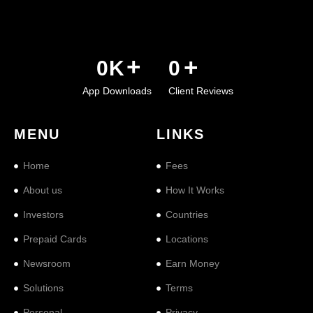
+
+
0
K
0
App Downloads
Client Reviews
MENU
LINKS
Home
Fees
About us
How It Works
Investors
Countries
Prepaid Cards
Locations
Newsroom
Earn Money
Solutions
Terms
Personal
Privacy