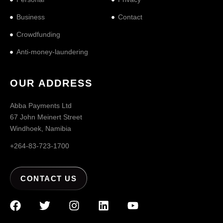
Business
Contact
Crowdfunding
Anti-money-laundering
OUR ADDRESS
Abba Payments Ltd
67 John Meinert Street
Windhoek, Namibia
+264-83-723-1700
CONTACT US