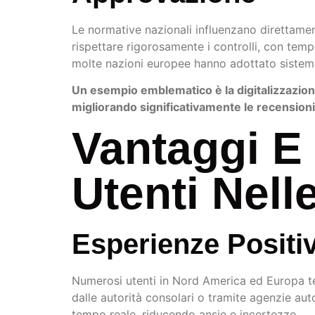
Le normative nazionali influenzano direttamen
rispettare rigorosamente i controlli, con temp
molte nazioni europee hanno adottato sistemi d
Un esempio emblematico è la digitalizzazione
migliorando significativamente le recensioni 
Vantaggi E 
Utenti Nell
Esperienze Positi
Numerosi utenti in Nord America ed Europa test
dalle autorità consolari o tramite agenzie auto
tempo reale, riducendo ansie e incertezze.