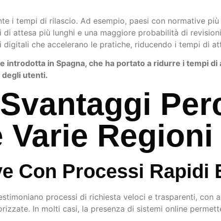
te i tempi di rilascio. Ad esempio, paesi con normative più
i di attesa più lunghi e una maggiore probabilità di revision
igitali che accelerano le pratiche, riducendo i tempi di at
 introdotta in Spagna, che ha portato a ridurre i tempi di
degli utenti.
Svantaggi Perc
e Varie Regioni
ve Con Processi Rapidi 
imoniano processi di richiesta veloci e trasparenti, con ass
rizzate. In molti casi, la presenza di sistemi online permett