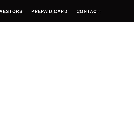
NVESTORS
PREPAID CARD
CONTACT
IONI DI
 ESPERIE
STA DI V
Ò IN DIV