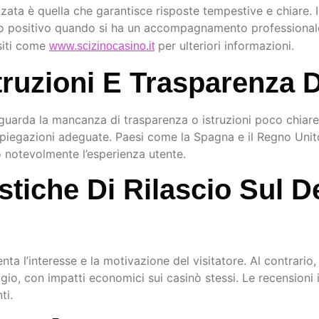
zata è quella che garantisce risposte tempestive e chiare. I
positivo quando si ha un accompagnamento professionale. P
siti come
per ulteriori informazioni.
www.scizinocasino.it
truzioni E Trasparenza 
riguarda la mancanza di trasparenza o istruzioni poco chiar
piegazioni adeguate. Paesi come la Spagna e il Regno Unit
no notevolmente l’esperienza utente.
istiche Di Rilascio Sul D
ta l’interesse e la motivazione del visitatore. Al contrario
gio, con impatti economici sui casinò stessi. Le recensioni 
ti.