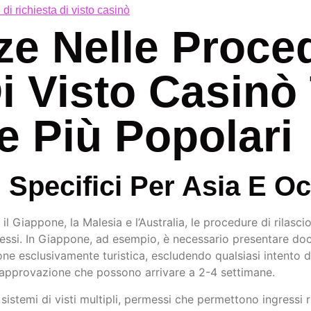
di richiesta di visto casinò
ze Nelle Proce
i Visto Casinò
e Più Popolari
 Specifici Per Asia E O
 il Giappone, la Malesia e l’Australia, le procedure di rilasc
mplessi. In Giappone, ad esempio, è necessario presentare 
zione esclusivamente turistica, escludendo qualsiasi intento 
 approvazione che possono arrivare a 2-4 settimane.
 sistemi di visti multipli, permessi che permettono ingressi 