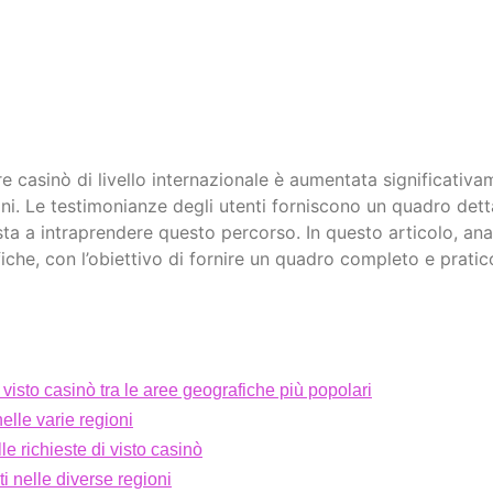
NI
sitare casinò di livello internazionale è aumentata significa
i. Le testimonianze degli utenti forniscono un quadro dettagl
esta a intraprendere questo percorso. In questo articolo, ana
fiche, con l’obiettivo di fornire un quadro completo e pratico
 visto casinò tra le aree geografiche più popolari
elle varie regioni
le richieste di visto casinò
ti nelle diverse regioni