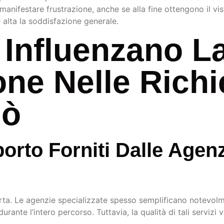
 manifestare frustrazione, anche se alla fine ottengono il vi
alta la soddisfazione generale.
 Influenzano L
ne Nelle Richi
nò
rto Forniti Dalle Agenzi
ferta. Le agenzie specializzate spesso semplificano notevol
ante l’intero percorso. Tuttavia, la qualità di tali servizi