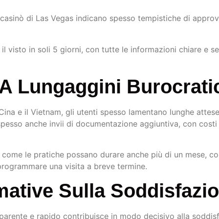
l casinò di Las Vegas indicano spesso tempistiche di approva
 il visto in soli 5 giorni, con tutte le informazioni chiare e 
 A Lungaggini Burocratic
 Cina e il Vietnam, gli utenti spesso lamentano lunghe attes
spesso anche invii di documentazione aggiuntiva, con cost
ano come le pratiche possano durare anche più di un mese, c
 programmare una visita a breve termine.
ative Sulla Soddisfazio
parente e rapido contribuisce in modo decisivo alla soddi