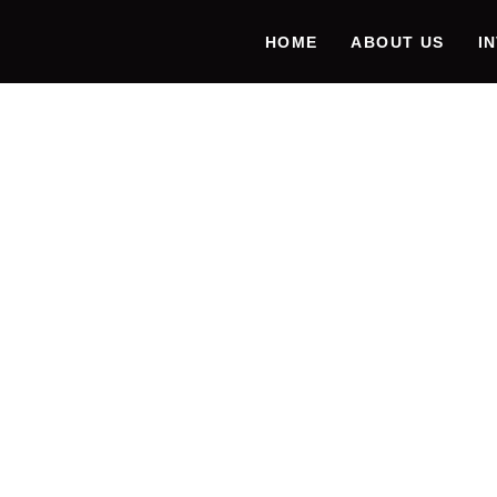
HOME
ABOUT US
I
RECENS
SULLE
RICHIE
CASIN