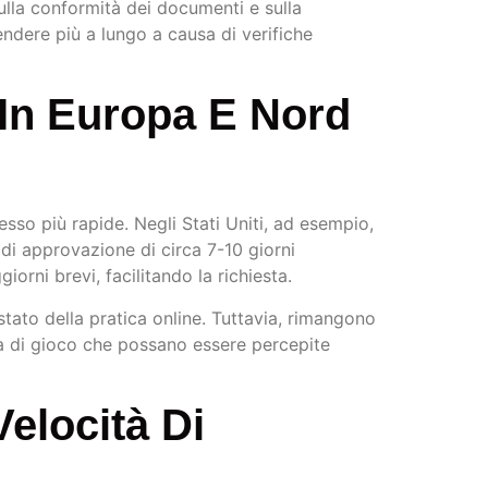
ulla conformità dei documenti e sulla
endere più a lungo a causa di verifiche
In Europa E Nord
esso più rapide. Negli Stati Uniti, ad esempio,
i di approvazione di circa 7-10 giorni
orni brevi, facilitando la richiesta.
stato della pratica online. Tuttavia, rimangono
ità di gioco che possano essere percepite
Velocità Di