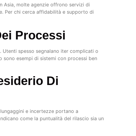
n Asia, molte agenzie offrono servizi di
er chi cerca affidabilità e supporto di
Dei Processi
e. Utenti spesso segnalano iter complicati o
o sono esempi di sistemi con processi ben
esiderio Di
, lungaggini e incertezze portano a
indicano come la puntualità del rilascio sia un