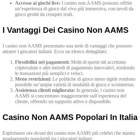
Accesso ai giochi live:
I casino non AAMS possono offrire
un’esperienza di gioco dal vivo più immersiva, con tavoli da
gioco gestiti da croupier reali.
I Vantaggi Dei Casino Non AAMS
I casino non AAMS presentano una serie di vantaggi che possono
attrarre i giocatori italiani. Ecco un elenco dettagliato:
Flessibilità nei pagamenti:
Molti di questi siti accettano
criptovalute e altri metodi di pagamento innovativi, rendendo
le transazioni più semplici e veloci.
Meno restrizioni:
Le politiche di gioco meno rigide rendono
possibile un’ampia varietà di modalità di gioco e scommesse.
Assistenza clienti migliorata:
In generale, i casino non
AAMS si concentrano maggiormente sull’esperienza del
cliente, offrendo un supporto attivo e disponibile.
Casino Non AAMS Popolari In Italia
Esploriamo ora alcuni dei casino non AAMS più celebri che stanno
guadagnando popolarità tra i giocatori italiani: