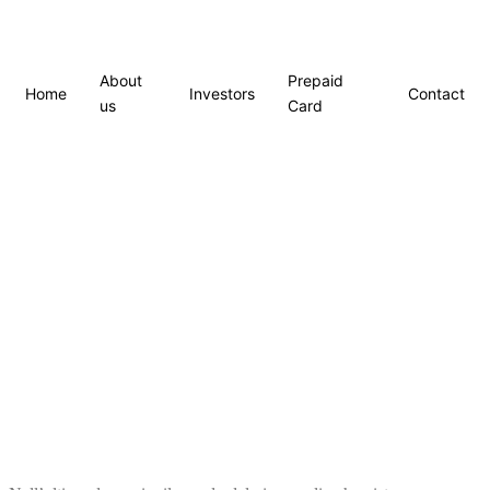
About
Prepaid
Home
Investors
Contact
us
Card
RECENSIONI DEI PIÙ
CELEBRI CASINO
ITALIANI NON AAMS
RECENSIONI DEI PIÙ
CELEBRI CASINO
ITALIANI NON AAMS