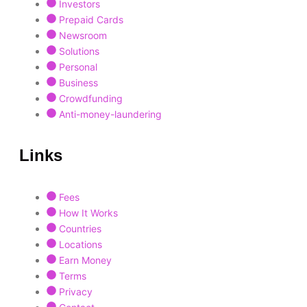
Investors
Prepaid Cards
Newsroom
Solutions
Personal
Business
Crowdfunding
Anti-money-laundering
Links
Fees
How It Works
Countries
Locations
Earn Money
Terms
Privacy