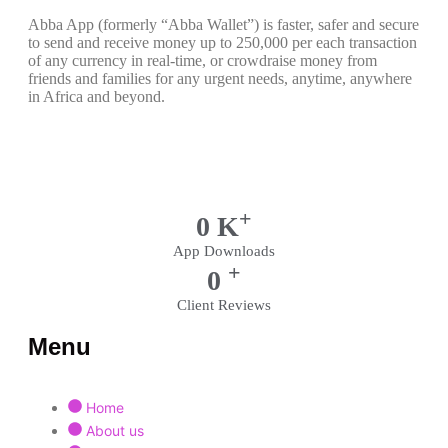
Abba App (formerly “Abba Wallet”) is faster, safer and secure
to send and receive money up to 250,000 per each transaction
of any currency in real-time, or crowdraise money from
friends and families for any urgent needs, anytime, anywhere
in Africa and beyond.
+
0
K
App Downloads
+
0
Client Reviews
Menu
Home
About us