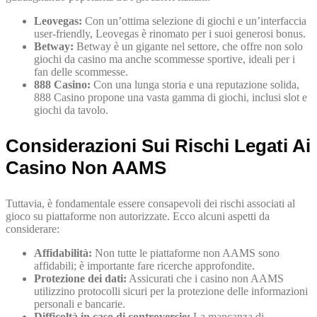
Leovegas:
Con un’ottima selezione di giochi e un’interfaccia
user-friendly, Leovegas è rinomato per i suoi generosi bonus.
Betway:
Betway è un gigante nel settore, che offre non solo
giochi da casino ma anche scommesse sportive, ideali per i
fan delle scommesse.
888 Casino:
Con una lunga storia e una reputazione solida,
888 Casino propone una vasta gamma di giochi, inclusi slot e
giochi da tavolo.
Considerazioni Sui Rischi Legati Ai
Casino Non AAMS
Tuttavia, è fondamentale essere consapevoli dei rischi associati al
gioco su piattaforme non autorizzate. Ecco alcuni aspetti da
considerare:
Affidabilità:
Non tutte le piattaforme non AAMS sono
affidabili; è importante fare ricerche approfondite.
Protezione dei dati:
Assicurati che i casino non AAMS
utilizzino protocolli sicuri per la protezione delle informazioni
personali e bancarie.
Difficoltà in caso di controversie:
La mancanza di