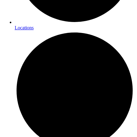
Locations