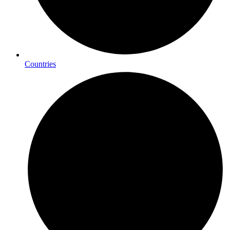
Countries