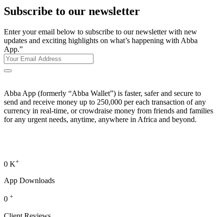
Subscribe to our newsletter
Enter your email below to subscribe to our newsletter with new
updates and exciting highlights on what’s happening with Abba
App.”
Abba App (formerly “Abba Wallet”) is faster, safer and secure to
send and receive money up to 250,000 per each transaction of any
currency in real-time, or crowdraise money from friends and families
for any urgent needs, anytime, anywhere in Africa and beyond.
+
0
K
App Downloads
+
0
Client Reviews