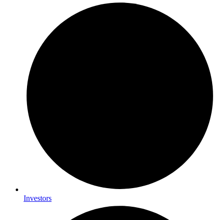
Investors