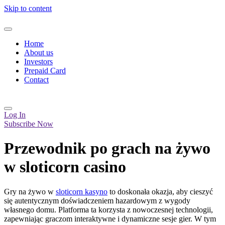
Skip to content
Home
About us
Investors
Prepaid Card
Contact
Log In
Subscribe Now
Przewodnik po grach na żywo
w sloticorn casino
Gry na żywo w
sloticorn kasyno
to doskonała okazja, aby cieszyć
się autentycznym doświadczeniem hazardowym z wygody
własnego domu. Platforma ta korzysta z nowoczesnej technologii,
zapewniając graczom interaktywne i dynamiczne sesje gier. W tym