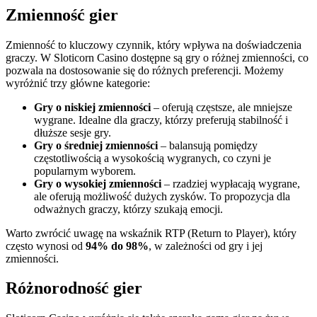
Zmienność gier
Zmienność to kluczowy czynnik, który wpływa na doświadczenia
graczy. W Sloticorn Casino dostępne są gry o różnej zmienności, co
pozwala na dostosowanie się do różnych preferencji. Możemy
wyróżnić trzy główne kategorie:
Gry o niskiej zmienności
– oferują częstsze, ale mniejsze
wygrane. Idealne dla graczy, którzy preferują stabilność i
dłuższe sesje gry.
Gry o średniej zmienności
– balansują pomiędzy
częstotliwością a wysokością wygranych, co czyni je
popularnym wyborem.
Gry o wysokiej zmienności
– rzadziej wypłacają wygrane,
ale oferują możliwość dużych zysków. To propozycja dla
odważnych graczy, którzy szukają emocji.
Warto zwrócić uwagę na wskaźnik RTP (Return to Player), który
często wynosi od
94% do 98%
, w zależności od gry i jej
zmienności.
Różnorodność gier