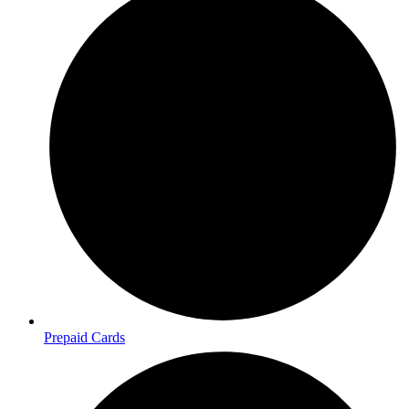
Prepaid Cards