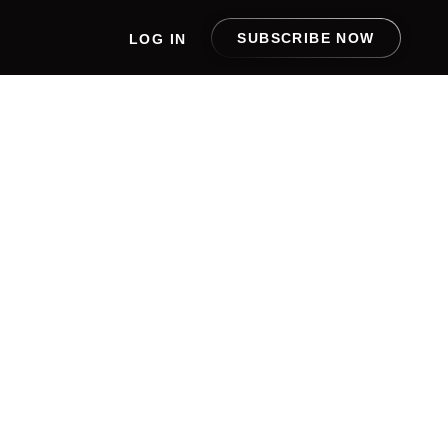
SUBSCRIBE NOW
LOG IN
АЗИНО
О: КАК
ВАТЬ