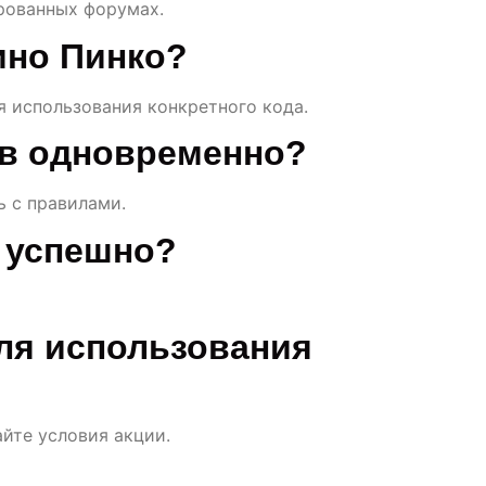
рованных форумах.
ино Пинко?
я использования конкретного кода.
ов одновременно?
ь с правилами.
н успешно?
для использования
йте условия акции.