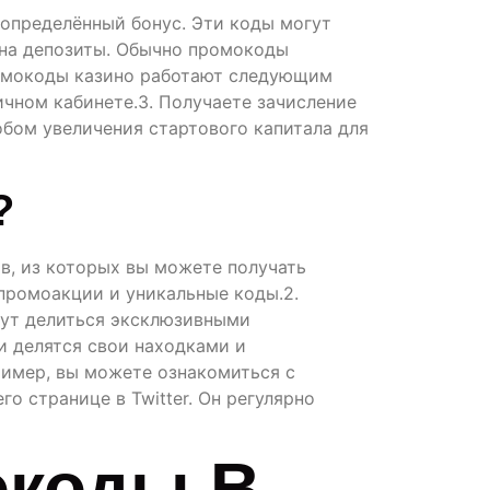
 определённый бонус. Эти коды могут
на депозиты. Обычно промокоды
ромокоды казино работают следующим
личном кабинете.3. Получаете зачисление
бом увеличения стартового капитала для
?
в, из которых вы можете получать
промоакции и уникальные коды.2.
огут делиться эксклюзивными
и делятся свои находками и
ример, вы можете ознакомиться с
его странице в Twitter. Он регулярно
окоды В