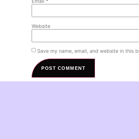
Email
*
Website
Save my name, email, and website in this b