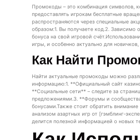
Промокоды – это комбинация символов, ко
предоставлять игрокам бесплатные вращ
распространяются через специальные акц
образом:1. Вы получаете код.2. Зависимо 
бонуса на свой игровой счёт.Использова
игры, и особенно актуально для новичков
Как Найти Промо
Найти актуальные промокоды можно разли
информацию:1. **Официальный сайт казино
**Социальные сети** – следите за страниц
предложениями.3. **Форумы и сообщества
бонусами.Также стоит обратить внимание 
анализом азартных игр от [гэмблинг-эксперт
делится полезной информацией о новых т
Как Испол