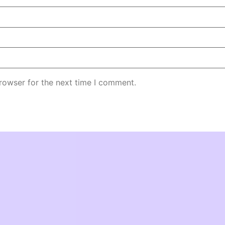
rowser for the next time I comment.