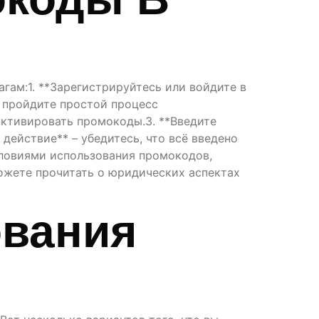
гам:1. **Зарегистрируйтесь или войдите в
, пройдите простой процесс
 активировать промокоды.3. **Введите
 действие** – убедитесь, что всё введено
словиями использования промокодов,
сможете прочитать о юридических аспектах
ования