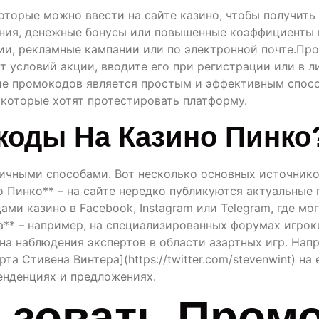
торые можно ввести на сайте казино, чтобы получить
ения, денежные бонусы или повышенные коэффициенты 
ии, рекламные кампании или по электронной почте.П
от условий акции, вводите его при регистрации или в 
ние промокодов является простым и эффективным спосо
, которые хотят протестировать платформу.
коды На Казино Пинко
чными способами. Вот несколько основных источнико
 Пинко** – на сайте нередко публикуются актуальные 
ами казино в Facebook, Instagram или Telegram, где м
** – например, на специализированных форумах игрок
на наблюдения экспертов в области азартных игр. Нап
а Стивена Винтера](https://twitter.com/stevenwint) на 
енденциях и предложениях.
ьзовать Пром