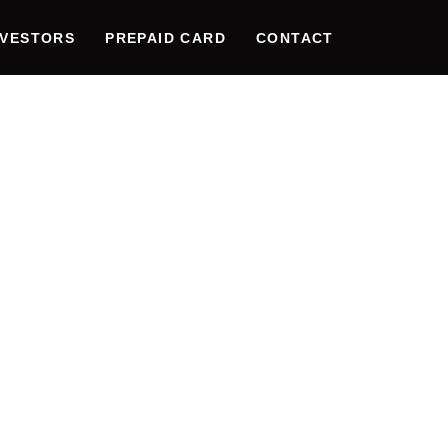
NVESTORS
PREPAID CARD
CONTACT
ОКОДЫ К
 ЗЕРКАЛ
ПОЛЬЗО