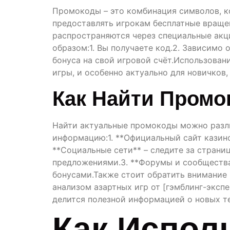
Промокоды – это комбинация символов, ко
предоставлять игрокам бесплатные вращ
распространяются через специальные акц
образом:1. Вы получаете код.2. Зависимо 
бонуса на свой игровой счёт.Использова
игры, и особенно актуально для новичков
Как Найти Промо
Найти актуальные промокоды можно разли
информацию:1. **Официальный сайт казино
**Социальные сети** – следите за страниц
предложениями.3. **Форумы и сообщества
бонусами.Также стоит обратить внимание 
анализом азартных игр от [гэмблинг-эксперт
делится полезной информацией о новых т
Как Испол