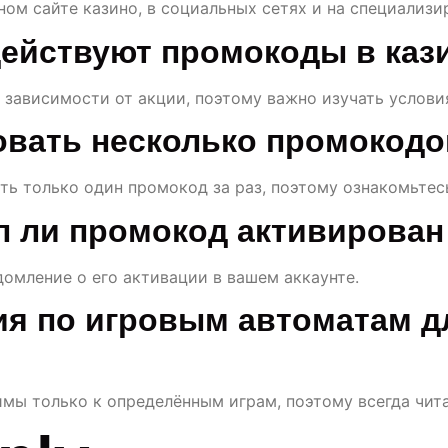
ом сайте казино, в социальных сетях и на специализи
действуют промокоды в каз
зависимости от акции, поэтому важно изучать услови
зовать несколько промокод
ать только один промокод за раз, поэтому ознакомьтес
ыл ли промокод активирова
омление о его активации в вашем аккаунте.
ния по игровым автоматам 
мы только к определённым играм, поэтому всегда чита