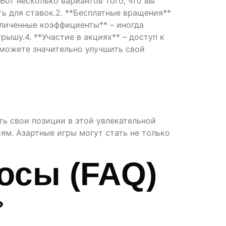
от несколько вариантов того, что вы
ь для ставок.2. **Бесплатные вращения**
еличенные коэффициенты** – иногда
ышу.4. **Участие в акциях** – доступ к
 можете значительно улучшить свой
ь свои позиции в этой увлекательной
ям. Азартные игры могут стать не только
осы (FAQ)
?