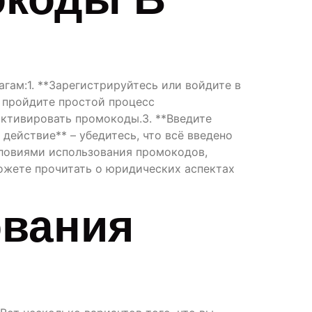
гам:1. **Зарегистрируйтесь или войдите в
, пройдите простой процесс
 активировать промокоды.3. **Введите
 действие** – убедитесь, что всё введено
словиями использования промокодов,
сможете прочитать о юридических аспектах
ования