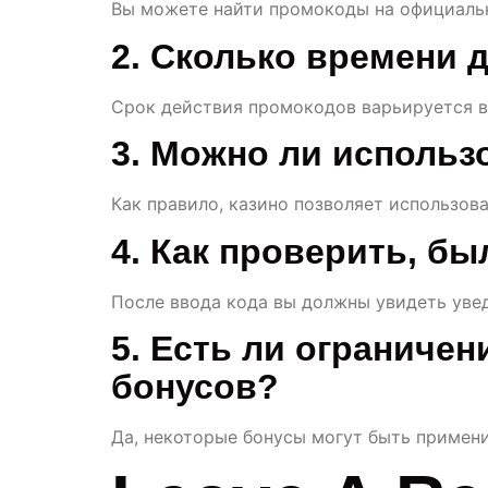
Вы можете найти промокоды на официальн
2. Сколько времени 
Срок действия промокодов варьируется в 
3. Можно ли исполь
Как правило, казино позволяет использов
4. Как проверить, б
После ввода кода вы должны увидеть увед
5. Есть ли ограниче
бонусов?
Да, некоторые бонусы могут быть примени