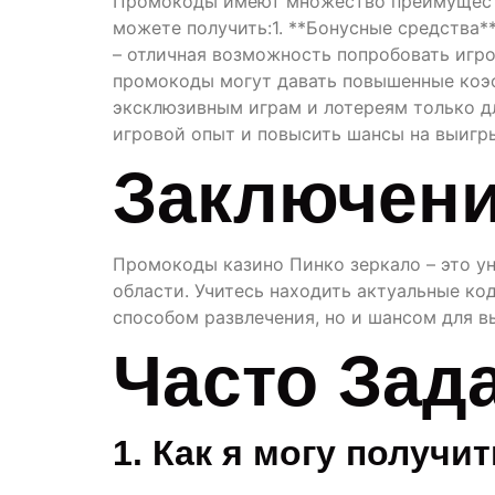
Промокоды имеют множество преимуществ,
можете получить:1. **Бонусные средства*
– отличная возможность попробовать игро
промокоды могут давать повышенные коэфф
эксклюзивным играм и лотереям только дл
игровой опыт и повысить шансы на выигр
Заключен
Промокоды казино Пинко зеркало – это у
области. Учитесь находить актуальные ко
способом развлечения, но и шансом для в
Часто Зад
1. Как я могу получ