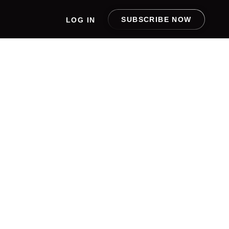
SUBSCRIBE NOW
LOG IN
АЗИНО
О: КАК
ВАТЬ