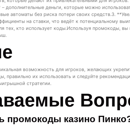
 которые делают их привлекательными для игроков. В
* – дополнительные деньги, которые можно использоват
вые автоматы без риска потери своих средств.3. **Ув
ициенты на ставки, что ведёт к потенциальному выигр
я тех, кто использует коды.Используя промокоды, вы
ыш.
ие
никальная возможность для игроков, желающих укрепит
ды, правильно их использовать и следуйте рекомендаци
ыигрышной стратегии.
аваемые Вопр
ить промокоды казино Пинко