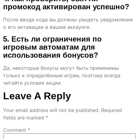
промокод активирован успешно?
После ввода кода вы должны увидеть уведомление
о его активации в вашем аккаунте.
5. Есть ли ограничения по
игровым автоматам для
использования бонусов?
Да, некоторые бонусы могут быть применимы
только к определённым играм, поэтому всегда
читайте условия акции.
Leave A Reply
Your email address will not be published.
Required
fields are marked
*
Comment
*