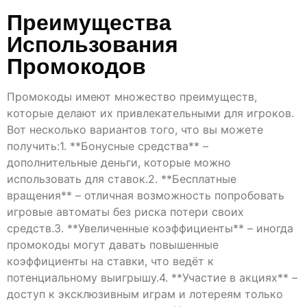
Преимущества
Использования
Промокодов
Промокоды имеют множество преимуществ,
которые делают их привлекательными для игроков.
Вот несколько вариантов того, что вы можете
получить:1. **Бонусные средства** –
дополнительные деньги, которые можно
использовать для ставок.2. **Бесплатные
вращения** – отличная возможность попробовать
игровые автоматы без риска потери своих
средств.3. **Увеличенные коэффициенты** – иногда
промокоды могут давать повышенные
коэффициенты на ставки, что ведёт к
потенциальному выигрышу.4. **Участие в акциях** –
доступ к эксклюзивным играм и лотереям только