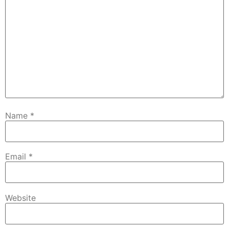
Name
*
Email
*
Website