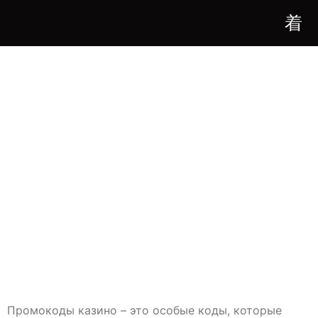
ПРОМОКОДЫ
КАЗИНО ПИНКО
ЗЕРКАЛО: КАК ИХ
ИСПОЛЬЗОВАТЬ
ПРОМОКОДЫ
КАЗИНО ПИНКО
ЗЕРКАЛО: КАК ИХ
ИСПОЛЬЗОВАТЬ
Промокоды казино – это особые коды, которые