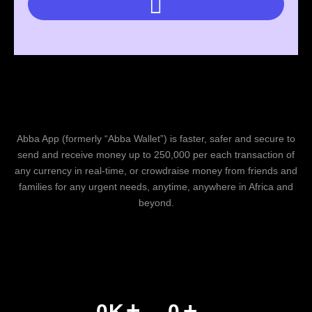
Abba App (formerly “Abba Wallet”) is faster, safer and secure to
send and receive money up to 250,000 per each transaction of
any currency in real-time, or crowdraise money from friends and
families for any urgent needs, anytime, anywhere in Africa and
beyond.
+
+
0
K
0