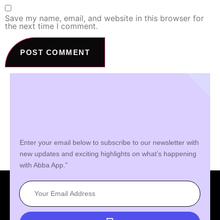
Save my name, email, and website in this browser for
the next time I comment.
Enter your email below to subscribe to our newsletter with
new updates and exciting highlights on what’s happening
with Abba App.”