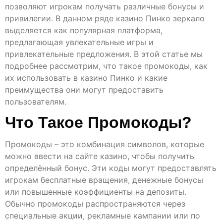
позволяют игрокам получать различные бонусы и
привилегии. В данном ряде казино Пинко зеркало
выделяется как популярная платформа,
предлагающая увлекательные игры и
привлекательные предложения. В этой статье мы
подробнее рассмотрим, что такое промокоды, как
их использовать в казино Пинко и какие
преимущества они могут предоставить
пользователям.
Что Такое Промокоды?
Промокоды – это комбинация символов, которые
можно ввести на сайте казино, чтобы получить
определённый бонус. Эти коды могут предоставлять
игрокам бесплатные вращения, денежные бонусы
или повышенные коэффициенты на депозиты.
Обычно промокоды распространяются через
специальные акции, рекламные кампании или по