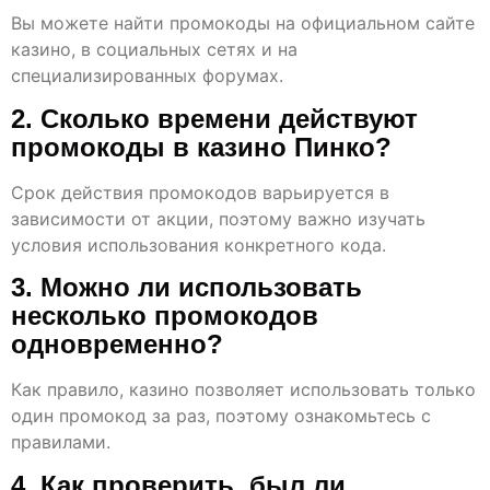
Вы можете найти промокоды на официальном сайте
казино, в социальных сетях и на
специализированных форумах.
2. Сколько времени действуют
промокоды в казино Пинко?
Срок действия промокодов варьируется в
зависимости от акции, поэтому важно изучать
условия использования конкретного кода.
3. Можно ли использовать
несколько промокодов
одновременно?
Как правило, казино позволяет использовать только
один промокод за раз, поэтому ознакомьтесь с
правилами.
4. Как проверить, был ли