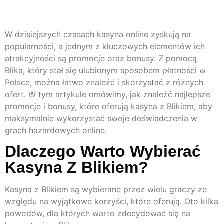
ZNALEŹĆ?
W dzisiejszych czasach kasyna online zyskują na
popularności, a jednym z kluczowych elementów ich
atrakcyjności są promocje oraz bonusy. Z pomocą
Blika, który stał się ulubionym sposobem płatności w
Polsce, można łatwo znaleźć i skorzystać z różnych
ofert. W tym artykule omówimy, jak znaleźć najlepsze
promocje i bonusy, które oferują kasyna z Blikiem, aby
maksymalnie wykorzystać swoje doświadczenia w
grach hazardowych online.
Dlaczego Warto Wybierać
Kasyna Z Blikiem?
Kasyna z Blikiem są wybierane przez wielu graczy ze
względu na wyjątkowe korzyści, które oferują. Oto kilka
powodów, dla których warto zdecydować się na