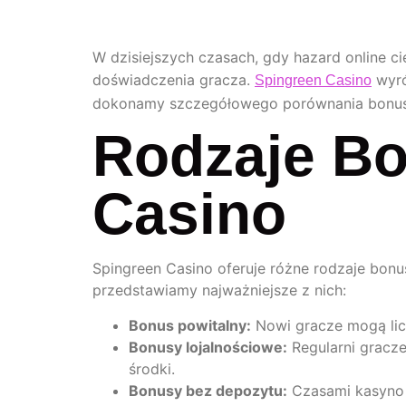
W dzisiejszych czasach, gdy hazard online 
doświadczenia gracza.
wyró
Spingreen Casino
dokonamy szczegółowego porównania bonusó
Rodzaje B
Casino
Spingreen Casino oferuje różne rodzaje bon
przedstawiamy najważniejsze z nich:
Bonus powitalny:
Nowi gracze mogą li
Bonusy lojalnościowe:
Regularni gracz
środki.
Bonusy bez depozytu:
Czasami kasyno o