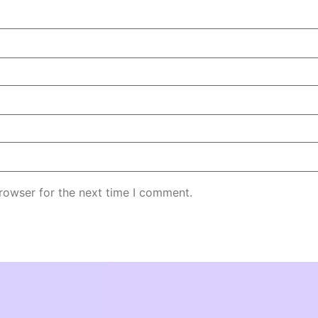
rowser for the next time I comment.