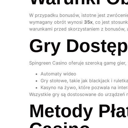
W przypadku bonusów, istotne jest zwróceni
wymagany obrót wynosi
35x
, co jest stosu
warunkami przed skorzystaniem z bonusów, 
Gry Dostęp
Spingreen Casino oferuje szeroką gamę gier,
Automaty wideo
Gry stołowe, takie jak blackjack i ruletk
Kasyno na żywo, które pozwala na inter
Wszystkie gry są dostosowane do urządzeń mo
Metody Pła