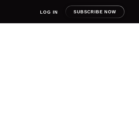
SUBSCRIBE NOW
LOG IN
INO I
ACH