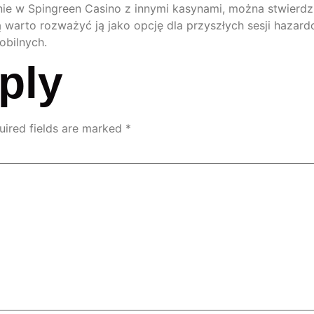
e w Spingreen Casino z innymi kasynami, można stwierdzić
 warto rozważyć ją jako opcję dla przyszłych sesji hazard
obilnych.
ply
uired fields are marked
*