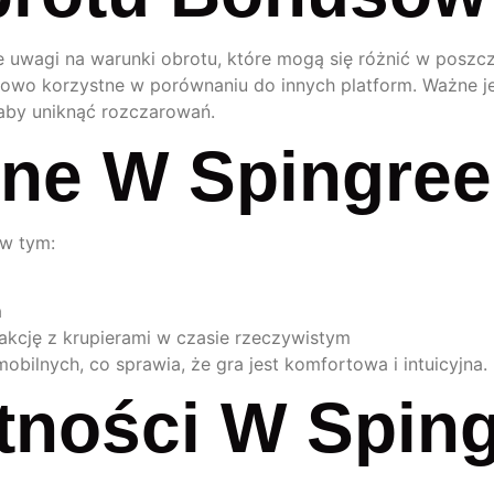
e uwagi na warunki obrotu, które mogą się różnić w posz
nkowo korzystne w porównaniu do innych platform. Ważne je
aby uniknąć rozczarowań.
ne W Spingree
 w tym:
a
akcję z krupierami w czasie rzeczywistym
bilnych, co sprawia, że gra jest komfortowa i intuicyjna.
tności W Spin