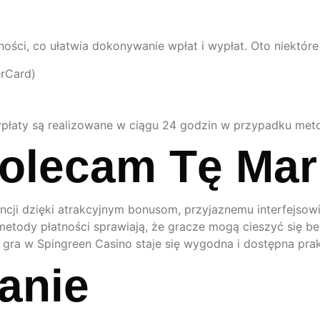
ości, co ułatwia dokonywanie wpłat i wypłat. Oto niektóre 
erCard)
ypłaty są realizowane w ciągu 24 godzin w przypadku meto
olecam Tę Mar
ncji dzięki atrakcyjnym bonusom, przyjaznemu interfejsowi
metody płatności sprawiają, że gracze mogą cieszyć się 
gra w Spingreen Casino staje się wygodna i dostępna pra
anie