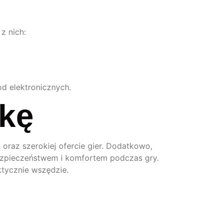
z nich:
d elektronicznych.
kę
 oraz szerokiej ofercie gier. Dodatkowo,
bezpieczeństwem i komfortem podczas gry.
ktycznie wszędzie.