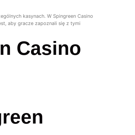
czególnych kasynach. W Spingreen Casino
st, aby gracze zapoznali się z tymi
n Casino
green