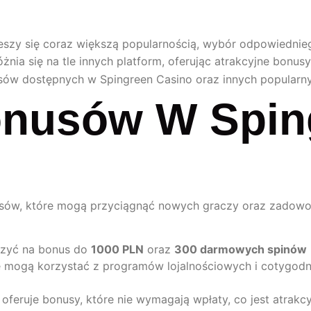
cieszy się coraz większą popularnością, wybór odpowiedn
żnia się na tle innych platform, oferując atrakcyjne bonus
w dostępnych w Spingreen Casino oraz innych popularny
onusów W Spin
usów, które mogą przyciągnąć nowych graczy oraz zadowol
czyć na bonus do
1000 PLN
oraz
300 darmowych spinów
e mogą korzystać z programów lojalnościowych i cotygodn
feruje bonusy, które nie wymagają wpłaty, co jest atrakc