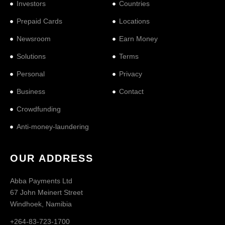
Investors
Countries
Prepaid Cards
Locations
Newsroom
Earn Money
Solutions
Terms
Personal
Privacy
Business
Contact
Crowdfunding
Anti-money-laundering
OUR ADDRESS
Abba Payments Ltd
67 John Meinert Street
Windhoek, Namibia
+264-83-723-1700