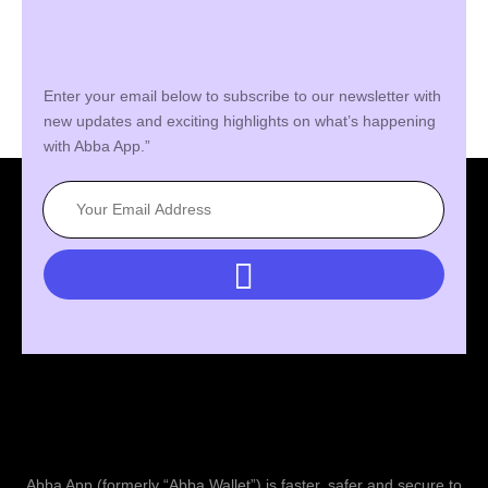
Enter your email below to subscribe to our newsletter with
new updates and exciting highlights on what’s happening
with Abba App.”
Abba App (formerly “Abba Wallet”) is faster, safer and secure to