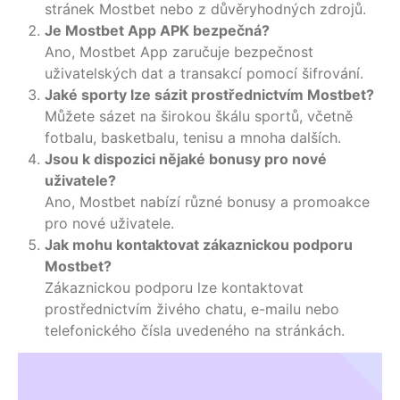
stránek Mostbet nebo z důvěryhodných zdrojů.
Je Mostbet App APK bezpečná?
Ano, Mostbet App zaručuje bezpečnost
uživatelských dat a transakcí pomocí šifrování.
Jaké sporty lze sázit prostřednictvím Mostbet?
Můžete sázet na širokou škálu sportů, včetně
fotbalu, basketbalu, tenisu a mnoha dalších.
Jsou k dispozici nějaké bonusy pro nové
uživatele?
Ano, Mostbet nabízí různé bonusy a promoakce
pro nové uživatele.
Jak mohu kontaktovat zákaznickou podporu
Mostbet?
Zákaznickou podporu lze kontaktovat
prostřednictvím živého chatu, e-mailu nebo
telefonického čísla uvedeného na stránkách.