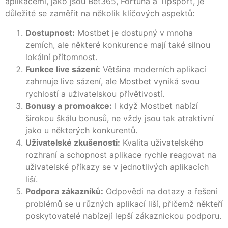
aplikacemi, jako jsou Bet365, Fortuna a Tipsport, je
důležité se zaměřit na několik klíčových aspektů:
Dostupnost:
Mostbet je dostupný v mnoha
zemích, ale některé konkurence mají také silnou
lokální přítomnost.
Funkce live sázení:
Většina moderních aplikací
zahrnuje live sázení, ale Mostbet vyniká svou
rychlostí a uživatelskou přívětivostí.
Bonusy a promoakce:
I když Mostbet nabízí
širokou škálu bonusů, ne vždy jsou tak atraktivní
jako u některých konkurentů.
Uživatelské zkušenosti:
Kvalita uživatelského
rozhraní a schopnost aplikace rychle reagovat na
uživatelské příkazy se v jednotlivých aplikacích
liší.
Podpora zákazníků:
Odpovědi na dotazy a řešení
problémů se u různých aplikací liší, přičemž někteří
poskytovatelé nabízejí lepší zákaznickou podporu.