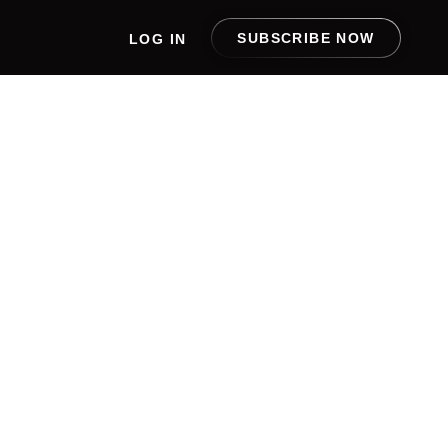
SUBSCRIBE NOW
LOG IN
ACÍ
ERÉ
CASINU