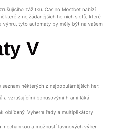
rušujícího zážitku. Casino Mostbet nabízí
ěkteré z nejžádanějších herních slotů, které
 na výhru, tyto automaty by měly být na vašem
aty V
e seznam některých z nejpopulárnějších her:
ů a vzrušujícími bonusovými hrami láká
k oblíbený. Výherní řady a multiplikátory
 mechanikou a možností lavinových výher.