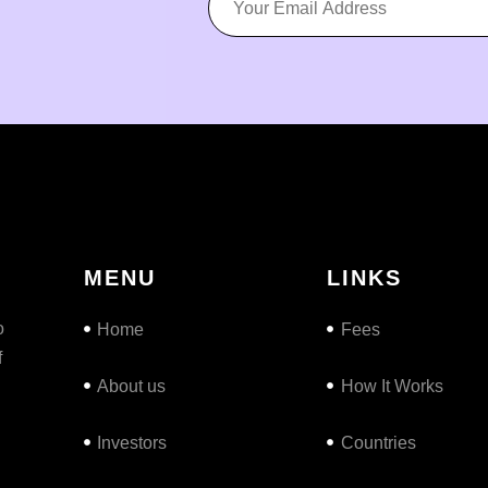
MENU
LINKS
o
Home
Fees
f
About us
How It Works
Investors
Countries