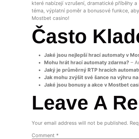
které nabízejí vzrušení, dramatické příběhy a
téma, výplatní poměr a bonusové funkce, abyst
Mostbet casino!
Často Klad
Jaké jsou nejlepší hrací automaty v Mo
Mohu hrát hrací automaty zdarma?
– An
Jaký je průměrný RTP hracích automa
Jak mohu zvýšit své šance na výhru na
Jaké jsou bonusy a akce v Mostbet cas
Leave A Re
Your email address will not be published.
Req
Comment
*