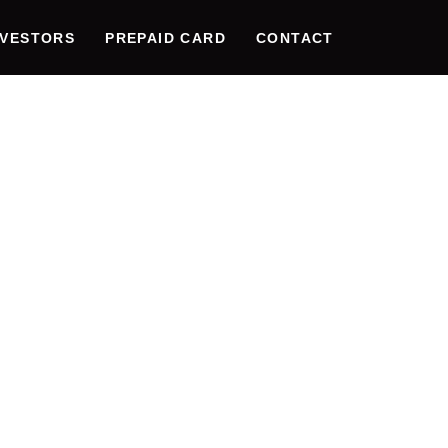
NVESTORS
PREPAID CARD
CONTACT
ÁRNÍ HR
ATY, KT
UŠET V 
BET