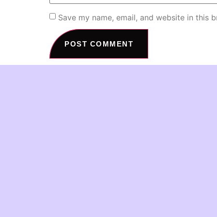
Save my name, email, and website in this b