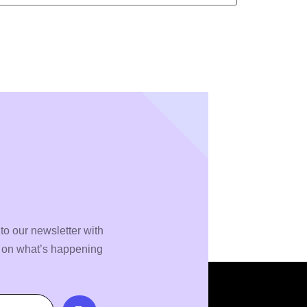
to our newsletter with
s on what’s happening