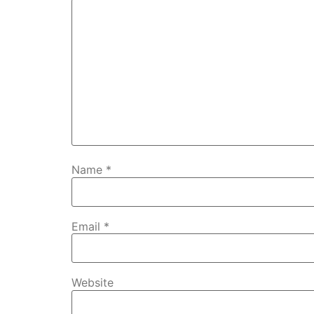
Name
*
Email
*
Website