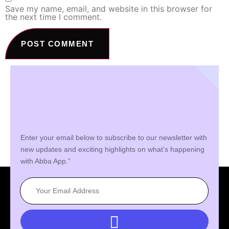
Save my name, email, and website in this browser for
the next time I comment.
Enter your email below to subscribe to our newsletter with
new updates and exciting highlights on what’s happening
with Abba App.”