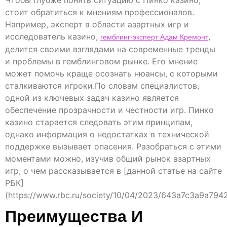
стоит обратиться к мнениям профессионалов.
Например, эксперт в области азартных игр и
исследователь казино,
,
гемблинг-эксперт Адам Кремонт
делится своими взглядами на современные тренды
и проблемы в гемблинговом рынке. Его мнение
может помочь краще осознать нюансы, с которыми
сталкиваются игроки.По словам специалистов,
одной из ключевых задач казино является
обеспечение прозрачности и честности игр. Пинко
казино старается следовать этим принципам,
однако информация о недостатках в технической
поддержке вызывает опасения. Разобраться с этими
моментами можно, изучив общий рынок азартных
игр, о чем рассказывается в [данной статье на сайте
РБК]
(https://www.rbc.ru/society/10/04/2023/643a7c3a9a794
Преимущества И