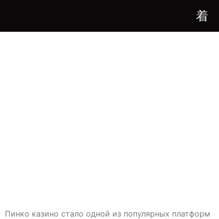
ПИНКО КАЗИНО
ОТЗЫВЫ: РАЗБОР
ОБЩЕСТВЕННЫХ
МНЕНИЙ ИГРОКА
ПИНКО КАЗИНО
ОТЗЫВЫ: РАЗБОР
ОБЩЕСТВЕННЫХ
МНЕНИЙ ИГРОКА
Пинко казино стало одной из популярных платформ