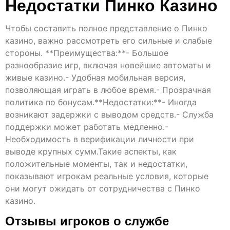
Недостатки Пинко Казино
Чтобы составить полное представление о Пинко
казино, важно рассмотреть его сильные и слабые
стороны. **Преимущества:**- Большое
разнообразие игр, включая новейшие автоматы и
живые казино.- Удобная мобильная версия,
позволяющая играть в любое время.- Прозрачная
политика по бонусам.**Недостатки:**- Иногда
возникают задержки с выводом средств.- Служба
поддержки может работать медленно.-
Необходимость в верификации личности при
выводе крупных сумм.Такие аспекты, как
положительные моменты, так и недостатки,
показывают игрокам реальные условия, которые
они могут ожидать от сотрудничества с Пинко
казино.
Отзывы игроков о службе