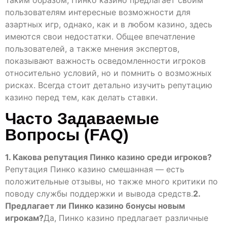
пользователям интересные возможности для
азартных игр, однако, как и в любом казино, здесь
имеются свои недостатки. Общее впечатление
пользователей, а также мнения экспертов,
показывают важность осведомленности игроков
относительно условий, но и помнить о возможных
рисках. Всегда стоит детально изучить репутацию
казино перед тем, как делать ставки.
Часто Задаваемые
Вопросы (FAQ)
1. Какова репутация Пинко казино среди игроков?
Репутация Пинко казино смешанная — есть
положительные отзывы, но также много критики по
поводу службы поддержки и вывода средств.
2.
Предлагает ли Пинко казино бонусы новым
игрокам?
Да, Пинко казино предлагает различные