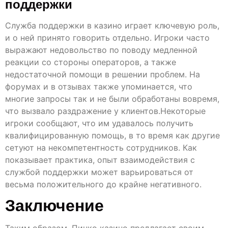
поддержки
Служба поддержки в казино играет ключевую роль,
и о ней принято говорить отдельно. Игроки часто
выражают недовольство по поводу медленной
реакции со стороны операторов, а также
недостаточной помощи в решении проблем. На
форумах и в отзывах также упоминается, что
многие запросы так и не были обработаны вовремя,
что вызвало раздражение у клиентов.Некоторые
игроки сообщают, что им удавалось получить
квалифицированную помощь, в то время как другие
сетуют на некомпетентность сотрудников. Как
показывает практика, опыт взаимодействия с
службой поддержки может варьироваться от
весьма положительного до крайне негативного.
Заключение
Таким образом, Пинко казино предлагает своим