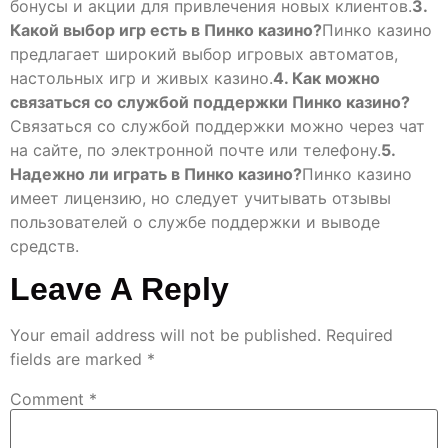
бонусы и акции для привлечения новых клиентов.
3.
Какой выбор игр есть в Пинко казино?
Пинко казино
предлагает широкий выбор игровых автоматов,
настольных игр и живых казино.
4. Как можно
связаться со службой поддержки Пинко казино?
Связаться со службой поддержки можно через чат
на сайте, по электронной почте или телефону.
5.
Надежно ли играть в Пинко казино?
Пинко казино
имеет лицензию, но следует учитывать отзывы
пользователей о службе поддержки и выводе
средств.
Leave A Reply
Your email address will not be published.
Required
fields are marked
*
Comment
*