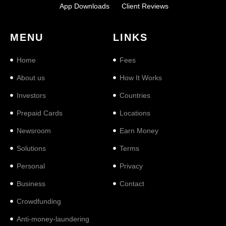
App Downloads
Client Reviews
MENU
LINKS
Home
Fees
About us
How It Works
Investors
Countries
Prepaid Cards
Locations
Newsroom
Earn Money
Solutions
Terms
Personal
Privacy
Business
Contact
Crowdfunding
Anti-money-laundering