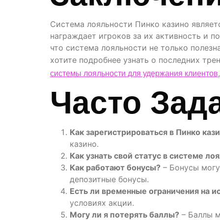
Система лояльности Пинко казино являет
награждает игроков за их активность и п
что система лояльности не только полезн
хотите подробнее узнать о последних трен
системы лояльности для удержания клиентов
Часто Зад
Как зарегистрироваться в Пинко каз
казино.
Как узнать свой статус в системе ло
Как работают бонусы?
– Бонусы могу
депозитные бонусы.
Есть ли временные ограничения на и
условиях акции.
Могу ли я потерять баллы?
– Баллы м