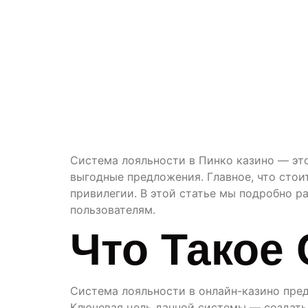
СИСТ
ЛОЯЛ
Система лояльности в Пинко казино — эт
выгодные предложения. Главное, что стои
привилегии. В этой статье мы подробно р
пользователям.
Что Такое
Система лояльности в онлайн-казино пред
Ключевая цель данной системы — создать 