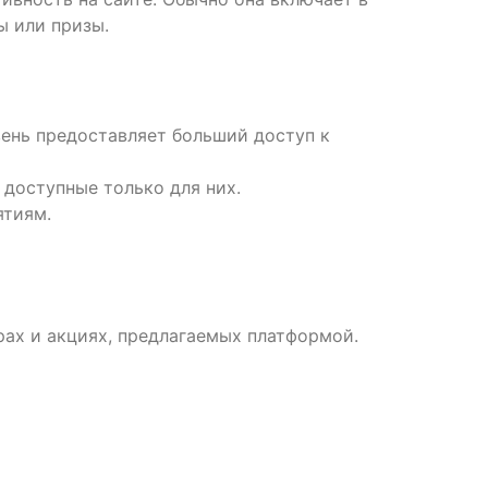
ы или призы.
ень предоставляет больший доступ к
 доступные только для них.
ятиям.
рах и акциях, предлагаемых платформой.