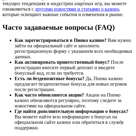
текущих тенденциях в индустрии азартных игр, вы можете
ознакомиться с
другими новостями и статьями о казино
,
которые освещают важные события и изменения в рынке.
Часто задаваемые вопросы (FAQ)
Как зарегистрироваться в Пинко казино?
Вам нужно
зайти на официальный сайт и заполнить
регистрационную форму с указанием всех необходимых
данных.
Как активировать приветственный бонус?
После
регистрации внесите первый депозит и введите
бонусный код, если он требуется.
Есть ли бездепозитные бонусы?
Да, Пинко казино
предлагает бездепозитные бонусы для новых игроков
после регистрации.
Как часто обновляются акции?
Акции на Пинко
казино обновляются регулярно, поэтому следите за
новостями на официальном сайте.
Где найти дополнительную информацию о бонусах?
Вы можете найти всю информацию о бонусах на
официальном сайте казино или обратиться в службу
поддержки.