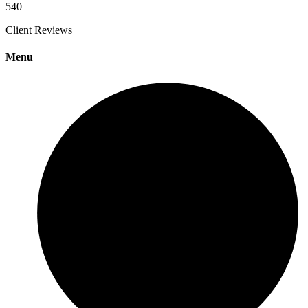
+
540
Client Reviews
Menu