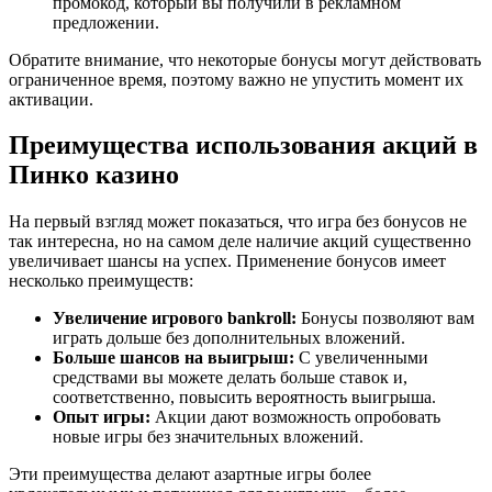
промокод, который вы получили в рекламном
предложении.
Обратите внимание, что некоторые бонусы могут действовать
ограниченное время, поэтому важно не упустить момент их
активации.
Преимущества использования акций в
Пинко казино
На первый взгляд может показаться, что игра без бонусов не
так интересна, но на самом деле наличие акций существенно
увеличивает шансы на успех. Применение бонусов имеет
несколько преимуществ:
Увеличение игрового bankroll:
Бонусы позволяют вам
играть дольше без дополнительных вложений.
Больше шансов на выигрыш:
С увеличенными
средствами вы можете делать больше ставок и,
соответственно, повысить вероятность выигрыша.
Опыт игры:
Акции дают возможность опробовать
новые игры без значительных вложений.
Эти преимущества делают азартные игры более