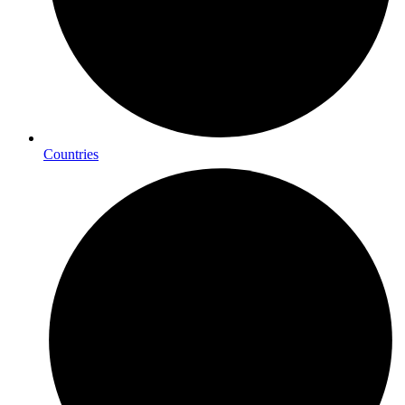
Countries