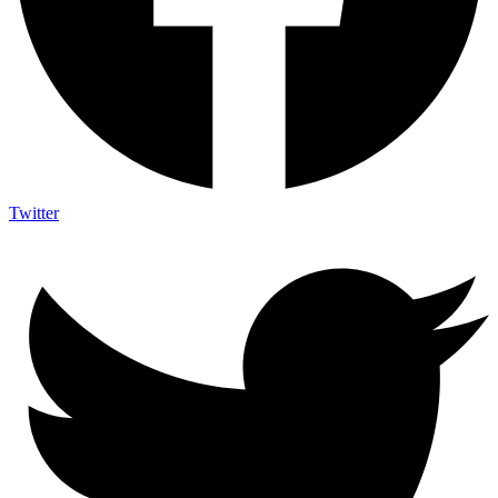
Twitter