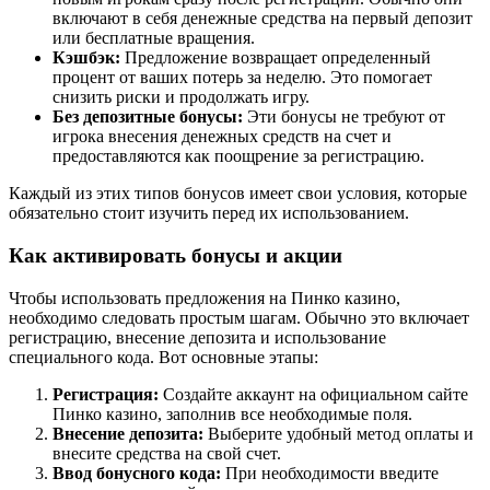
включают в себя денежные средства на первый депозит
или бесплатные вращения.
Кэшбэк:
Предложение возвращает определенный
процент от ваших потерь за неделю. Это помогает
снизить риски и продолжать игру.
Без депозитные бонусы:
Эти бонусы не требуют от
игрока внесения денежных средств на счет и
предоставляются как поощрение за регистрацию.
Каждый из этих типов бонусов имеет свои условия, которые
обязательно стоит изучить перед их использованием.
Как активировать бонусы и акции
Чтобы использовать предложения на Пинко казино,
необходимо следовать простым шагам. Обычно это включает
регистрацию, внесение депозита и использование
специального кода. Вот основные этапы:
Регистрация:
Создайте аккаунт на официальном сайте
Пинко казино, заполнив все необходимые поля.
Внесение депозита:
Выберите удобный метод оплаты и
внесите средства на свой счет.
Ввод бонусного кода:
При необходимости введите