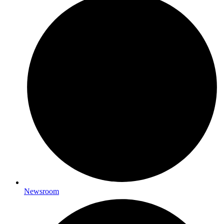
Newsroom