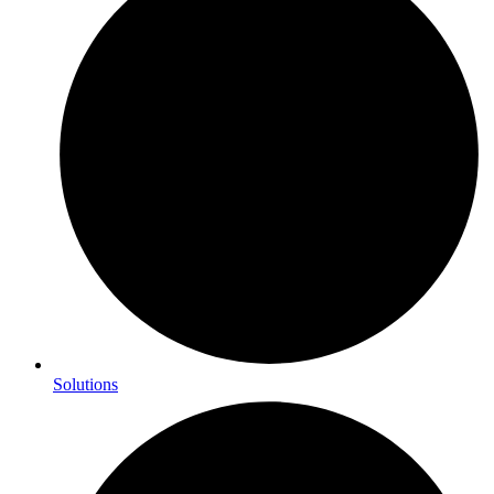
Solutions