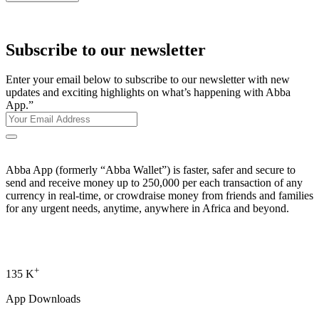
Subscribe to our newsletter
Enter your email below to subscribe to our newsletter with new
updates and exciting highlights on what’s happening with Abba
App.”
Abba App (formerly “Abba Wallet”) is faster, safer and secure to
send and receive money up to 250,000 per each transaction of any
currency in real-time, or crowdraise money from friends and families
for any urgent needs, anytime, anywhere in Africa and beyond.
+
135
K
App Downloads