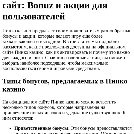
сайт: Bonuz и акции для
пользователей
Пинко казино предлагает своим пользователям разнообразные
бонусы и акции, которые делают игру еще более
захватывающей и выгодной. В этой статье мы подробно
рассмотрим, какие предложения доступны на официальном
сайте Пинко казино, как их активировать и почему это важно
для каждого игрока. Сравнив различные акции, вы сможете
выбрать наиболее подходящие, чтобы максимально
воспользоваться своими игровыми средствами.
Типы бонусов, предлагаемых в Пинко
казино
На официальном сайте Пинко казино можно встретить
несколько типов бонусов, которые направлены на
привлечение новых игроков и удержание существующих. К
ним относятся:
Приветственные бонусы:
Эти бонусы предоставляются
новым игрокам сразу после регистрации. Обычно они