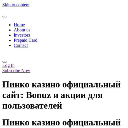
Skip to content
Home
About us
Investors
Prepaid Card
Contact
Log In
Subscribe Now
Пинко казино официальный
сайт: Bonuz и акции для
пользователей
Пинко казино официальный