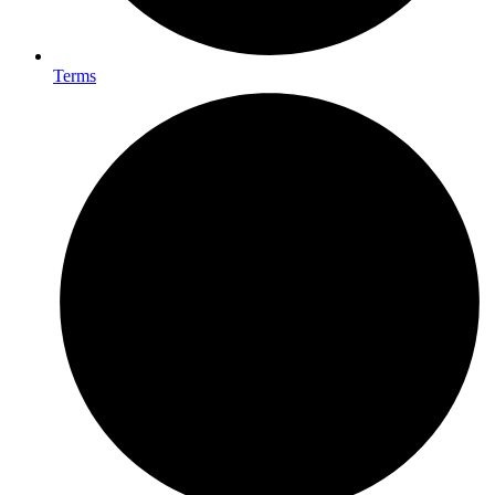
Terms