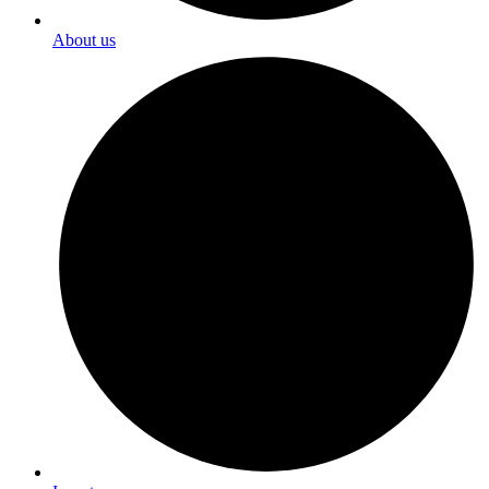
About us