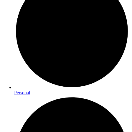
Personal