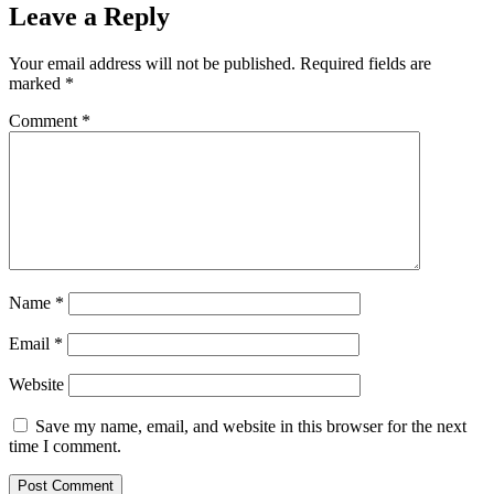
Leave a Reply
Your email address will not be published.
Required fields are
marked
*
Comment
*
Name
*
Email
*
Website
Save my name, email, and website in this browser for the next
time I comment.