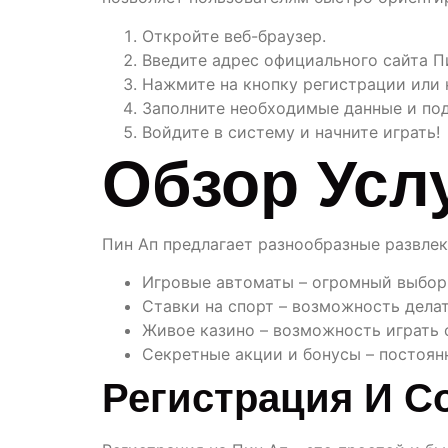
Откройте веб-браузер.
Введите адрес официального сайта П
Нажмите на кнопку регистрации или кн
Заполните необходимые данные и под
Войдите в систему и начните играть!
Обзор Услу
Пин Ап предлагает разнообразные развлек
Игровые автоматы – огромный выбор 
Ставки на спорт – возможность делат
Живое казино – возможность играть 
Секретные акции и бонусы – постоян
Регистрация И С