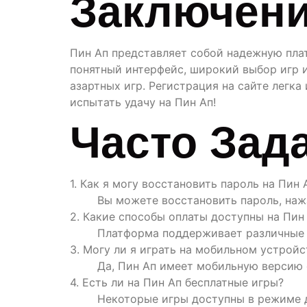
Заключен
Пин Ап представляет собой надежную плат
понятный интерфейс, широкий выбор игр 
азартных игр. Регистрация на сайте легка
испытать удачу на Пин Ап!
Часто Зад
1. Как я могу восстановить пароль на Пин 
Вы можете восстановить пароль, нажа
2. Какие способы оплаты доступны на Пин
Платформа поддерживает различные с
3. Могу ли я играть на мобильном устройс
Да, Пин Ап имеет мобильную версию с
4. Есть ли на Пин Ап бесплатные игры?
Некоторые игры доступны в режиме де