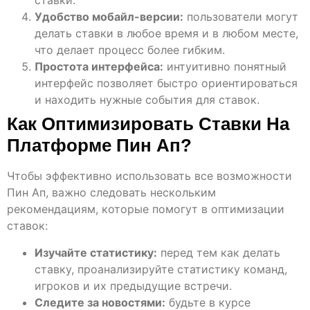
ставки.
Удобство мобайл-версии:
пользователи могут
делать ставки в любое время и в любом месте,
что делает процесс более гибким.
Простота интерфейса:
интуитивно понятный
интерфейс позволяет быстро ориентироваться
и находить нужные события для ставок.
Как Оптимизировать Ставки На
Платформе Пин Ап?
Чтобы эффективно использовать все возможности
Пин Ап, важно следовать нескольким
рекомендациям, которые помогут в оптимизации
ставок:
Изучайте статистику:
перед тем как делать
ставку, проанализируйте статистику команд,
игроков и их предыдущие встречи.
Следите за новостями:
будьте в курсе