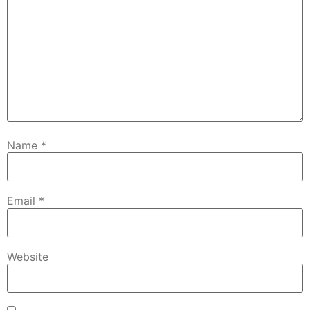
Name
*
Email
*
Website