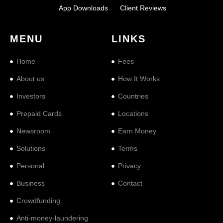
App Downloads
Client Reviews
MENU
LINKS
Home
Fees
About us
How It Works
Investors
Countries
Prepaid Cards
Locations
Newsroom
Earn Money
Solutions
Terms
Personal
Privacy
Business
Contact
Crowdfunding
Anti-money-laundering