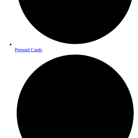
Prepaid Cards