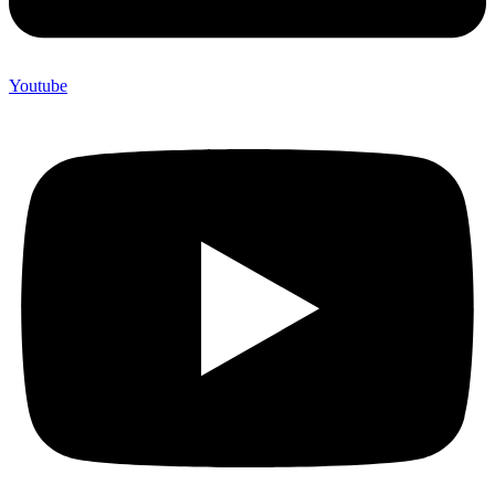
Youtube