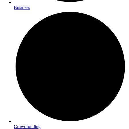
Business
Crowdfunding