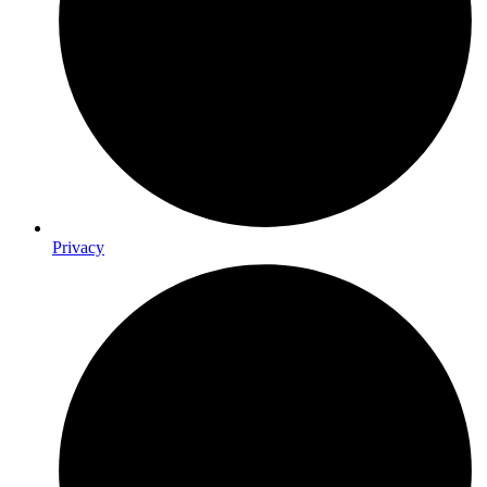
Privacy