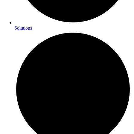
Solutions