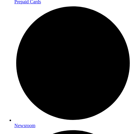
Prepaid Cards
Newsroom