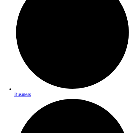
Business