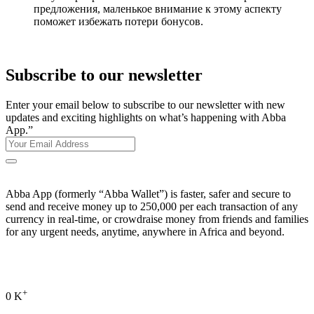
предложения, маленькое внимание к этому аспекту
поможет избежать потери бонусов.
Subscribe to our newsletter
Enter your email below to subscribe to our newsletter with new
updates and exciting highlights on what’s happening with Abba
App.”
Abba App (formerly “Abba Wallet”) is faster, safer and secure to
send and receive money up to 250,000 per each transaction of any
currency in real-time, or crowdraise money from friends and families
for any urgent needs, anytime, anywhere in Africa and beyond.
+
0
K