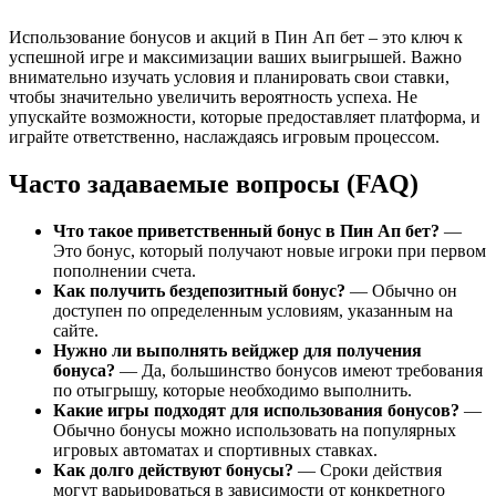
Использование бонусов и акций в Пин Ап бет – это ключ к
успешной игре и максимизации ваших выигрышей. Важно
внимательно изучать условия и планировать свои ставки,
чтобы значительно увеличить вероятность успеха. Не
упускайте возможности, которые предоставляет платформа, и
играйте ответственно, наслаждаясь игровым процессом.
Часто задаваемые вопросы (FAQ)
Что такое приветственный бонус в Пин Ап бет?
—
Это бонус, который получают новые игроки при первом
пополнении счета.
Как получить бездепозитный бонус?
— Обычно он
доступен по определенным условиям, указанным на
сайте.
Нужно ли выполнять вейджер для получения
бонуса?
— Да, большинство бонусов имеют требования
по отыгрышу, которые необходимо выполнить.
Какие игры подходят для использования бонусов?
—
Обычно бонусы можно использовать на популярных
игровых автоматах и спортивных ставках.
Как долго действуют бонусы?
— Сроки действия
могут варьироваться в зависимости от конкретного