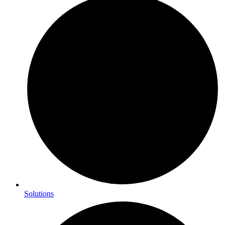
Solutions