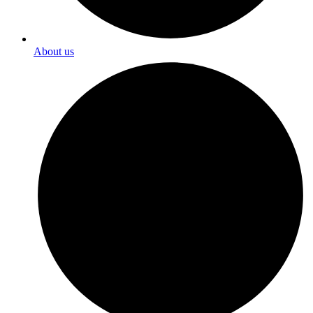
About us