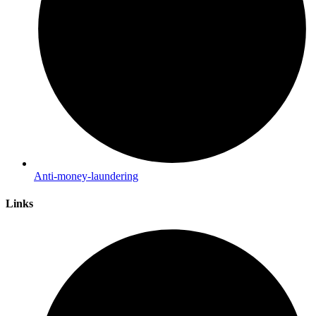
Anti-money-laundering
Links