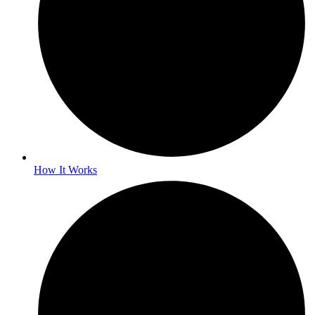
How It Works