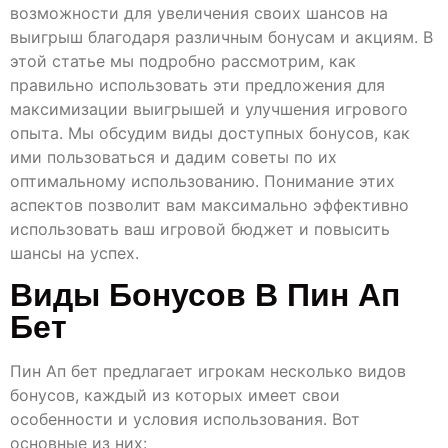
возможности для увеличения своих шансов на
выигрыш благодаря различным бонусам и акциям. В
этой статье мы подробно рассмотрим, как
правильно использовать эти предложения для
максимизации выигрышей и улучшения игрового
опыта. Мы обсудим виды доступных бонусов, как
ими пользоваться и дадим советы по их
оптимальному использованию. Понимание этих
аспектов позволит вам максимально эффективно
использовать ваш игровой бюджет и повысить
шансы на успех.
Виды Бонусов В Пин Ап
Бет
Пин Ап бет предлагает игрокам несколько видов
бонусов, каждый из которых имеет свои
особенности и условия использования. Вот
основные из них: