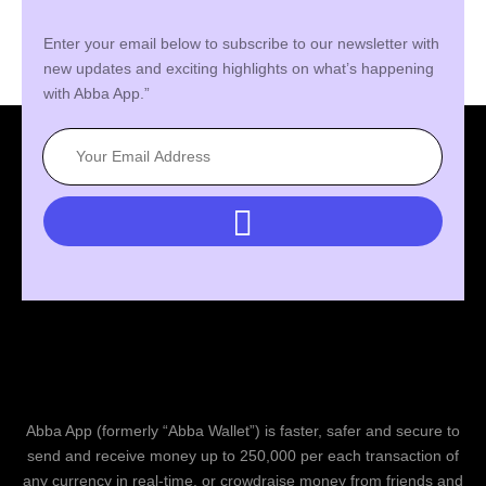
Enter your email below to subscribe to our newsletter with
new updates and exciting highlights on what’s happening
with Abba App.”
Abba App (formerly “Abba Wallet”) is faster, safer and secure to
send and receive money up to 250,000 per each transaction of
any currency in real-time, or crowdraise money from friends and