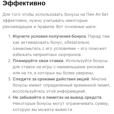
Эффективно
Для того чтобы использовать бонусы на Пин Ап бет
эффективно, нужно учитывать некоторые
рекомендации и правила. Вот основные шаги:
Изучите условия получения бонуса
. Перед тем
как активировать бонус, обязательно
ознакомьтесь с его условиями – это поможет
избежать неприятных сюрпризов.
Планируйте свои ставки
. Используйте бонусы
для ставок на игры с наименьшими рисками
или на те, в которых вы более уверены.
Следите за сроками действия акций
. Многие
бонусы имеют определенный временной лимит,
воспользуйтесь этой информацией.
Не забывайте о лимитах на вывод средств
.
Некоторые бонусы могут ограничивать сумму,
которую вы можете вывести