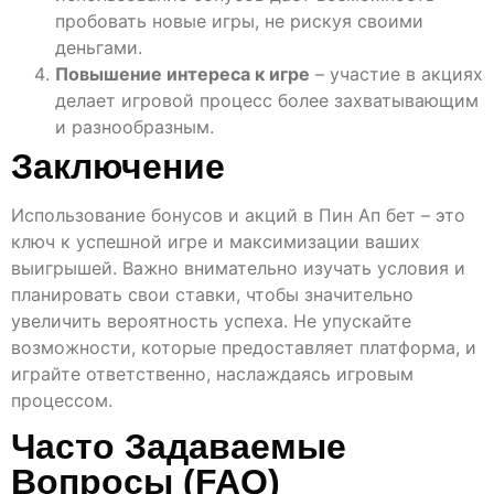
пробовать новые игры, не рискуя своими
деньгами.
Повышение интереса к игре
– участие в акциях
делает игровой процесс более захватывающим
и разнообразным.
Заключение
Использование бонусов и акций в Пин Ап бет – это
ключ к успешной игре и максимизации ваших
выигрышей. Важно внимательно изучать условия и
планировать свои ставки, чтобы значительно
увеличить вероятность успеха. Не упускайте
возможности, которые предоставляет платформа, и
играйте ответственно, наслаждаясь игровым
процессом.
Часто Задаваемые
Вопросы (FAQ)