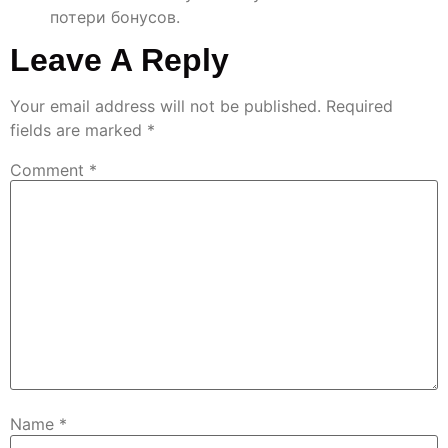
потери бонусов.
Leave A Reply
Your email address will not be published.
Required
fields are marked
*
Comment
*
Name
*