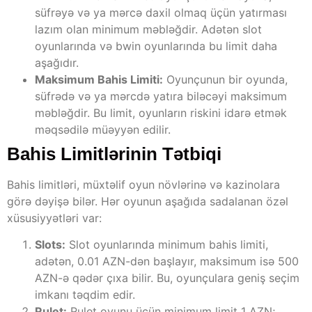
süfrəyə və ya mərcə daxil olmaq üçün yatırması
lazım olan minimum məbləğdir. Adətən slot
oyunlarında və bwin oyunlarında bu limit daha
aşağıdır.
Maksimum Bahis Limiti:
Oyunçunun bir oyunda,
süfrədə və ya mərcdə yatıra biləcəyi maksimum
məbləğdir. Bu limit, oyunların riskini idarə etmək
məqsədilə müəyyən edilir.
Bahis Limitlərinin Tətbiqi
Bahis limitləri, müxtəlif oyun növlərinə və kazinolara
görə dəyişə bilər. Hər oyunun aşağıda sadalanan özəl
xüsusiyyətləri var:
Slots:
Slot oyunlarında minimum bahis limiti,
adətən, 0.01 AZN-dən başlayır, maksimum isə 500
AZN-ə qədər çıxa bilir. Bu, oyunçulara geniş seçim
imkanı təqdim edir.
Rulet:
Rulet oyunu üçün minimum limit 1 AZN;