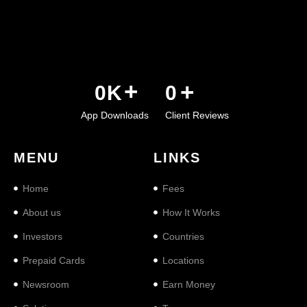
+
+
0
K
0
App Downloads
Client Reviews
MENU
LINKS
Home
Fees
About us
How It Works
Investors
Countries
Prepaid Cards
Locations
Newsroom
Earn Money