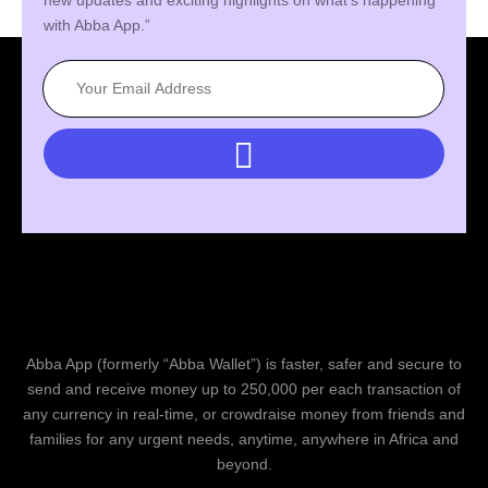
new updates and exciting highlights on what’s happening
with Abba App.”
Abba App (formerly “Abba Wallet”) is faster, safer and secure to
send and receive money up to 250,000 per each transaction of
any currency in real-time, or crowdraise money from friends and
families for any urgent needs, anytime, anywhere in Africa and
beyond.