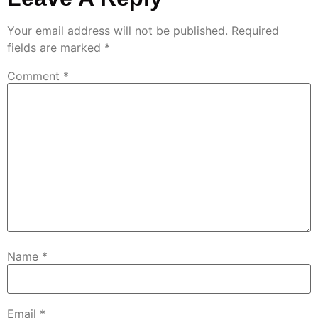
Your email address will not be published.
Required
fields are marked
*
Comment
*
Name
*
Email
*