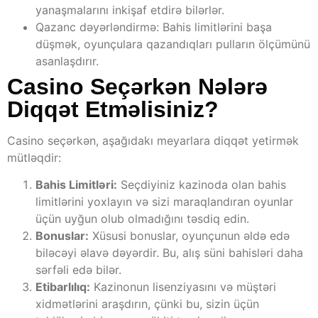
yanaşmalarını inkişaf etdirə bilərlər.
Qazanc dəyərləndirmə: Bahis limitlərini başa
düşmək, oyunçulara qazandıqları pulların ölçümünü
asanlaşdırır.
Casino Seçərkən Nələrə
Diqqət Etməlisiniz?
Casino seçərkən, aşağıdakı meyarlara diqqət yetirmək
mütləqdir:
Bahis Limitləri:
Seçdiyiniz kazinoda olan bahis
limitlərini yoxlayın və sizi maraqlandıran oyunlar
üçün uyğun olub olmadığını təsdiq edin.
Bonuslar:
Xüsusi bonuslar, oyunçunun əldə edə
biləcəyi əlavə dəyərdir. Bu, alış süni bahisləri daha
sərfəli edə bilər.
Etibarlılıq:
Kazinonun lisenziyasını və müştəri
xidmətlərini araşdırın, çünki bu, sizin üçün