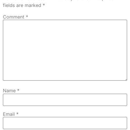
fields are marked
*
Comment
*
Name
*
Email
*