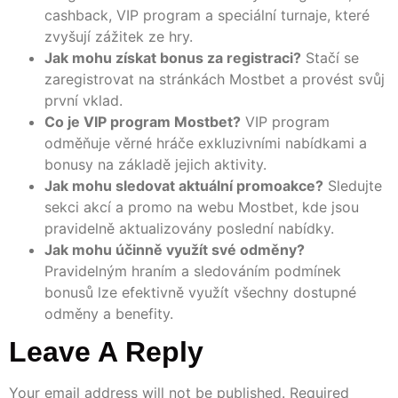
cashback, VIP program a speciální turnaje, které
zvyšují zážitek ze hry.
Jak mohu získat bonus za registraci?
Stačí se
zaregistrovat na stránkách Mostbet a provést svůj
první vklad.
Co je VIP program Mostbet?
VIP program
odměňuje věrné hráče exkluzivními nabídkami a
bonusy na základě jejich aktivity.
Jak mohu sledovat aktuální promoakce?
Sledujte
sekci akcí a promo na webu Mostbet, kde jsou
pravidelně aktualizovány poslední nabídky.
Jak mohu účinně využít své odměny?
Pravidelným hraním a sledováním podmínek
bonusů lze efektivně využít všechny dostupné
odměny a benefity.
Leave A Reply
Your email address will not be published.
Required