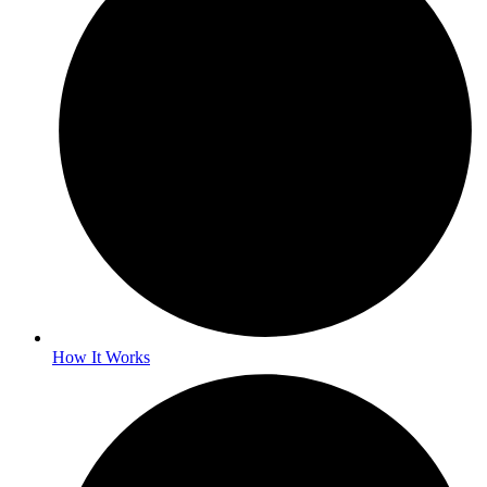
How It Works