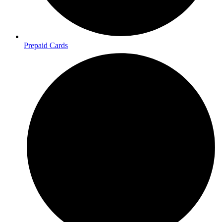
Prepaid Cards