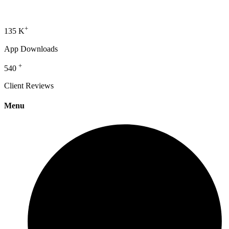
+
135
K
App Downloads
+
540
Client Reviews
Menu