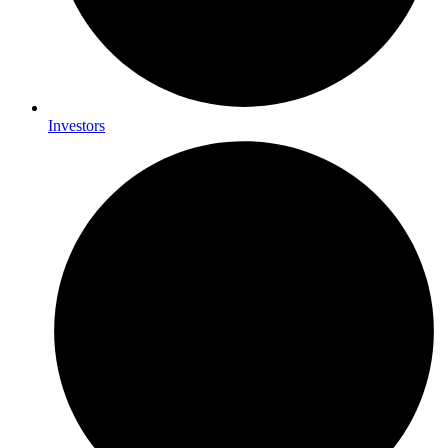
Investors