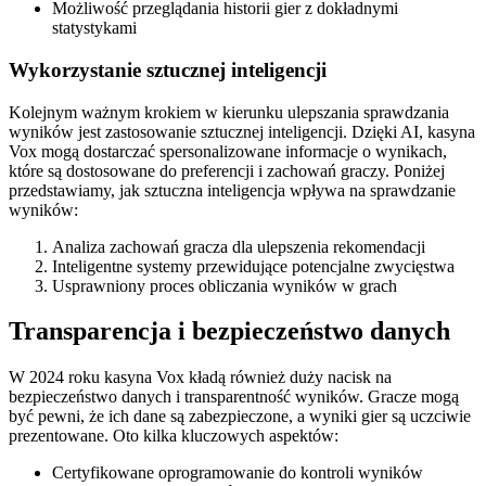
Możliwość przeglądania historii gier z dokładnymi
statystykami
Wykorzystanie sztucznej inteligencji
Kolejnym ważnym krokiem w kierunku ulepszania sprawdzania
wyników jest zastosowanie sztucznej inteligencji. Dzięki AI, kasyna
Vox mogą dostarczać spersonalizowane informacje o wynikach,
które są dostosowane do preferencji i zachowań graczy. Poniżej
przedstawiamy, jak sztuczna inteligencja wpływa na sprawdzanie
wyników:
Analiza zachowań gracza dla ulepszenia rekomendacji
Inteligentne systemy przewidujące potencjalne zwycięstwa
Usprawniony proces obliczania wyników w grach
Transparencja i bezpieczeństwo danych
W 2024 roku kasyna Vox kładą również duży nacisk na
bezpieczeństwo danych i transparentność wyników. Gracze mogą
być pewni, że ich dane są zabezpieczone, a wyniki gier są uczciwie
prezentowane. Oto kilka kluczowych aspektów:
Certyfikowane oprogramowanie do kontroli wyników