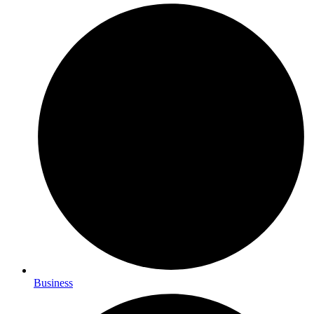
Business