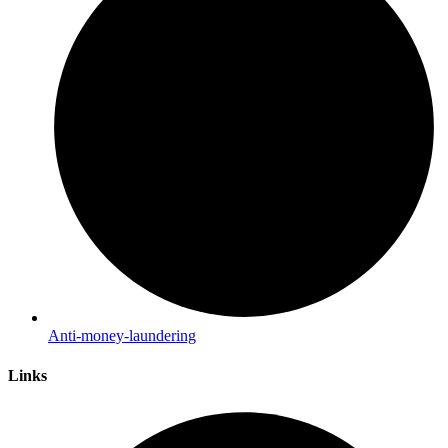
Anti-money-laundering
Links