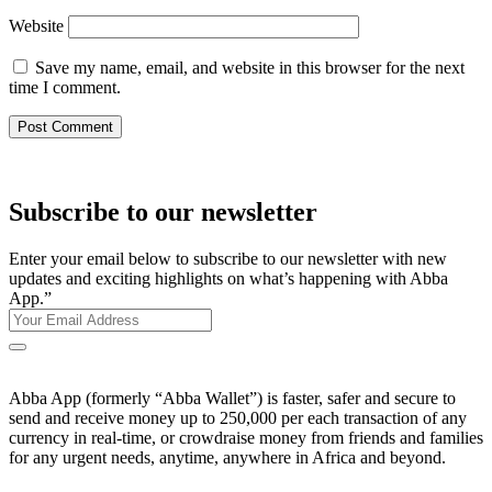
Website
Save my name, email, and website in this browser for the next
time I comment.
Subscribe to our newsletter
Enter your email below to subscribe to our newsletter with new
updates and exciting highlights on what’s happening with Abba
App.”
Abba App (formerly “Abba Wallet”) is faster, safer and secure to
send and receive money up to 250,000 per each transaction of any
currency in real-time, or crowdraise money from friends and families
for any urgent needs, anytime, anywhere in Africa and beyond.