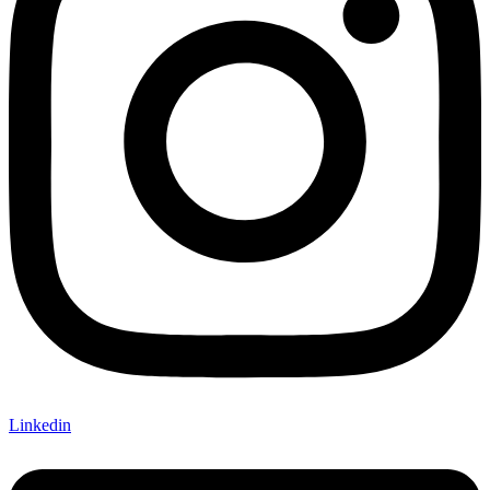
Linkedin