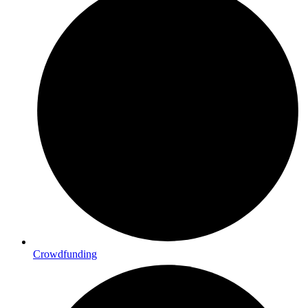
Crowdfunding