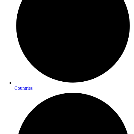
Countries