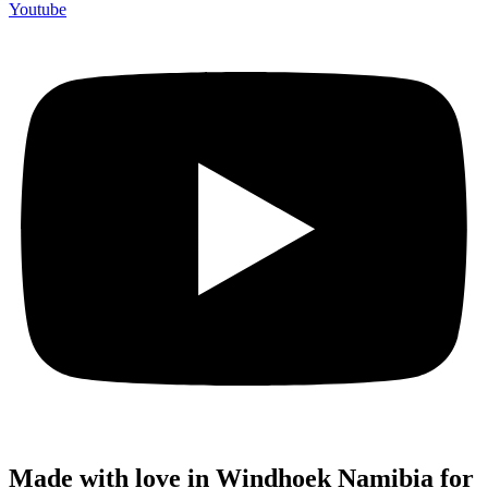
Youtube
Made with love in Windhoek Namibia for