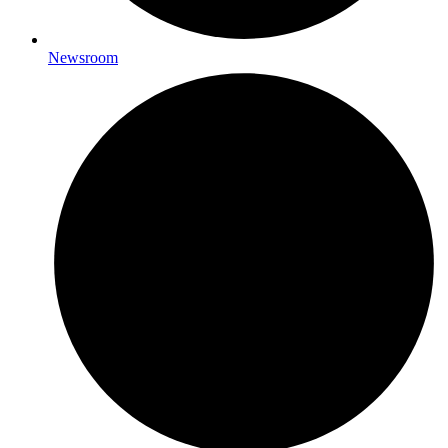
Newsroom