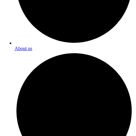
About us