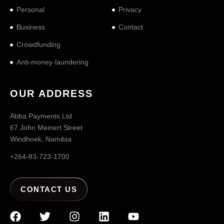
Personal
Privacy
Business
Contact
Crowdfunding
Anti-money-laundering
OUR ADDRESS
Abba Payments Ltd
67 John Meinert Street
Windhoek, Namibia
+264-83-723-1700
CONTACT US