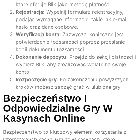
które oferuje Blik jako metodę płatności.
Rejestracja:
Wypełnij formularz rejestracyjny,
podając wymagane informacje, takie jak e-mail,
hasło oraz dane osobowe.
Weryfikacja konta:
Zazwyczaj konieczne jest
potwierdzenie tożsamości poprzez przesłanie
kopii dokumentu tożsamości.
Dokonanie depozytu:
Przejdź do sekcji płatności i
wybierz Blik, aby zrealizować wpłatę na swoje
konto.
Rozpoczęcie gry:
Po zakończeniu powyższych
kroków możesz zacząć grać w ulubione gry.
Bezpieczeństwo I
Odpowiedzialne Gry W
Kasynach Online
Bezpieczeństwo to kluczowy element korzystania z
internetowych kasyn. Grając w kasynach, które