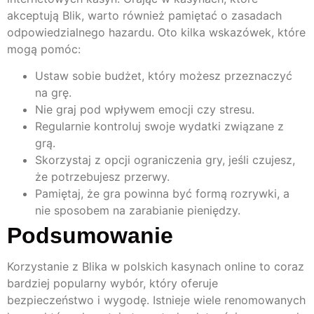
akceptują Blik, warto również pamiętać o zasadach
odpowiedzialnego hazardu. Oto kilka wskazówek, które
mogą pomóc:
Ustaw sobie budżet, który możesz przeznaczyć
na grę.
Nie graj pod wpływem emocji czy stresu.
Regularnie kontroluj swoje wydatki związane z
grą.
Skorzystaj z opcji ograniczenia gry, jeśli czujesz,
że potrzebujesz przerwy.
Pamiętaj, że gra powinna być formą rozrywki, a
nie sposobem na zarabianie pieniędzy.
Podsumowanie
Korzystanie z Blika w polskich kasynach online to coraz
bardziej popularny wybór, który oferuje
bezpieczeństwo i wygodę. Istnieje wiele renomowanych