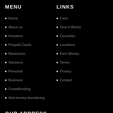
MENU
LINKS
Home
Fees
About us
How It Works
Investors
Countries
Prepaid Cards
Locations
Newsroom
Earn Money
Solutions
Terms
Personal
Privacy
Business
Contact
Crowdfunding
Anti-money-laundering