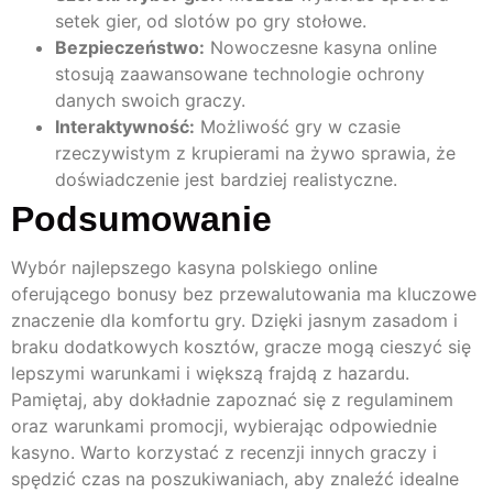
setek gier, od slotów po gry stołowe.
Bezpieczeństwo:
Nowoczesne kasyna online
stosują zaawansowane technologie ochrony
danych swoich graczy.
Interaktywność:
Możliwość gry w czasie
rzeczywistym z krupierami na żywo sprawia, że
doświadczenie jest bardziej realistyczne.
Podsumowanie
Wybór najlepszego kasyna polskiego online
oferującego bonusy bez przewalutowania ma kluczowe
znaczenie dla komfortu gry. Dzięki jasnym zasadom i
braku dodatkowych kosztów, gracze mogą cieszyć się
lepszymi warunkami i większą frajdą z hazardu.
Pamiętaj, aby dokładnie zapoznać się z regulaminem
oraz warunkami promocji, wybierając odpowiednie
kasyno. Warto korzystać z recenzji innych graczy i
spędzić czas na poszukiwaniach, aby znaleźć idealne