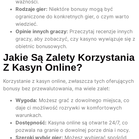
ważności.
Rodzaje gier:
Niektóre bonusy mogą być
ograniczone do konkretnych gier, o czym warto
wiedzieć.
Opinie innych graczy:
Przeczytaj recenzje innych
graczy, aby zobaczyć, czy kasyno wywiązuje się z
obietnic bonusowych.
Jakie Są Zalety Korzystania
Z Kasyn Online?
Korzystanie z kasyn online, zwłaszcza tych oferujących
bonusy bez przewalutowania, ma wiele zalet:
Wygoda:
Możesz grać z dowolnego miejsca, co
daje ci możliwość rozrywki w komfortowych
warunkach.
Dostępność:
Kasyna online są otwarte 24/7, co
pozwala na granie o dowolnej porze dnia i nocy.
Szeroki wybór gier:
Możesz wybierać spośród