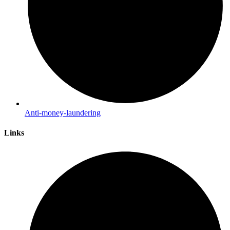
Anti-money-laundering
Links