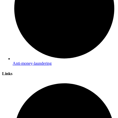
Anti-money-laundering
Links