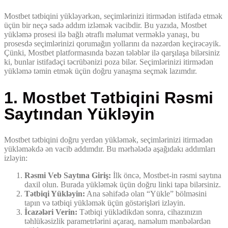
Mostbet tətbiqini yükləyərkən, seçimlərinizi itirmədən istifadə etmək
üçün bir neçə sadə addım izləmək vacibdir. Bu yazıda, Mostbet
yükləmə prosesi ilə bağlı ətraflı məlumat verməklə yanaşı, bu
prosesdə seçimlərinizi qorumağın yollarını da nəzərdən keçirəcəyik.
Çünki, Mostbet platformasında bəzən tələblər ilə qarşılaşa bilərsiniz
ki, bunlar istifadəçi təcrübənizi poza bilər. Seçimlərinizi itirmədən
yükləmə təmin etmək üçün doğru yanaşma seçmək lazımdır.
1. Mostbet Tətbiqini Rəsmi
Saytından Yükləyin
Mostbet tətbiqini doğru yerdən yükləmək, seçimlərinizi itirmədən
yükləməkdə ən vacib addımdır. Bu mərhələdə aşağıdakı addımları
izləyin:
Rəsmi Veb Saytına Giriş:
İlk öncə, Mostbet-in rəsmi saytına
daxil olun. Burada yükləmək üçün doğru linki tapa bilərsiniz.
Tətbiqi Yükləyin:
Ana səhifədə olan “Yükle” bölməsini
tapın və tətbiqi yükləmək üçün göstərişləri izləyin.
İcazələri Verin:
Tətbiqi yüklədikdən sonra, cihazınızın
təhlükəsizlik parametrlərini açaraq, naməlum mənbələrdən