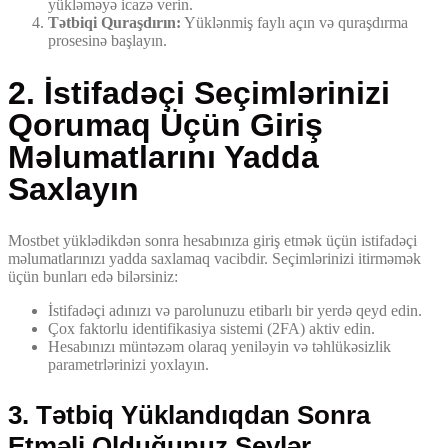
yükləməyə icazə verin.
Tətbiqi Quraşdırın:
Yüklənmiş faylı açın və quraşdırma
prosesinə başlayın.
2. İstifadəçi Seçimlərinizi
Qorumaq Üçün Giriş
Məlumatlarını Yadda
Saxlayın
Mostbet yüklədikdən sonra hesabınıza giriş etmək üçün istifadəçi
məlumatlarınızı yadda saxlamaq vacibdir. Seçimlərinizi itirməmək
üçün bunları edə bilərsiniz:
İstifadəçi adınızı və parolunuzu etibarlı bir yerdə qeyd edin.
Çox faktorlu identifikasiya sistemi (2FA) aktiv edin.
Hesabınızı müntəzəm olaraq yeniləyin və təhlükəsizlik
parametrlərinizi yoxlayın.
3. Tətbiq Yüklandıqdan Sonra
Etməli Olduğunuz Şeylər