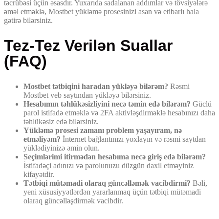
təcrübəsi üçün əsasdır. Yuxarıda sadalanan addımlar və tövsiyələrə
əməl etməklə, Mostbet yükləmə prosesinizi asan və etibarlı hala
gətirə bilərsiniz.
Tez-Tez Verilən Suallar
(FAQ)
Mostbet tətbiqini haradan yükləyə bilərəm?
Rəsmi
Mostbet veb saytından yükləyə bilərsiniz.
Hesabımın təhlükəsizliyini necə təmin edə bilərəm?
Güclü
parol istifadə etməklə və 2FA aktivləşdirməklə hesabınızı daha
təhlükəsiz edə bilərsiniz.
Yükləmə prosesi zamanı problem yaşayıram, nə
etməliyəm?
İnternet bağlantınızı yoxlayın və rəsmi saytdan
yüklədiyinizə əmin olun.
Seçimlərimi itirmədən hesabıma necə giriş edə bilərəm?
İstifadəçi adınızı və parolunuzu düzgün daxil etməyiniz
kifayətdir.
Tətbiqi mütəmadi olaraq güncəlləmək vacibdirmi?
Bəli,
yeni xüsusiyyətlərdən yararlanmaq üçün tətbiqi mütəmadi
olaraq güncəlləşdirmək vacibdir.