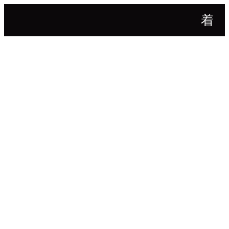
MOSTBET YÜKLƏMƏ:
SEÇIMLƏRINIZI
ITIRMƏDƏN NECƏ
YÜKLƏMƏK OLAR?
MOSTBET YÜKLƏMƏ:
SEÇIMLƏRINIZI
ITIRMƏDƏN NECƏ
YÜKLƏMƏK OLAR?