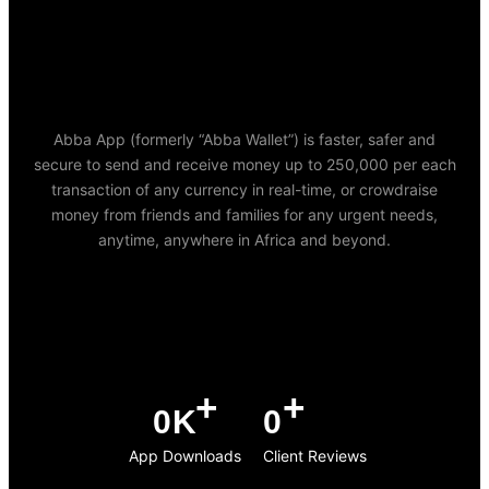
Abba App (formerly “Abba Wallet”) is faster, safer and
secure to send and receive money up to 250,000 per each
transaction of any currency in real-time, or crowdraise
money from friends and families for any urgent needs,
anytime, anywhere in Africa and beyond.
+
+
0
K
0
App Downloads
Client Reviews