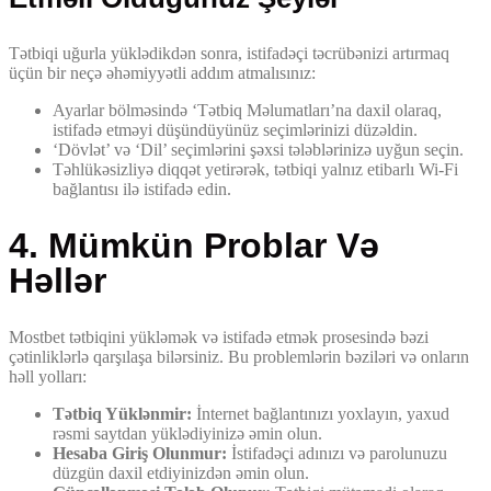
Tətbiqi uğurla yüklədikdən sonra, istifadəçi təcrübənizi artırmaq
üçün bir neçə əhəmiyyətli addım atmalısınız:
Ayarlar bölməsində ‘Tətbiq Məlumatları’na daxil olaraq,
istifadə etməyi düşündüyünüz seçimlərinizi düzəldin.
‘Dövlət’ və ‘Dil’ seçimlərini şəxsi tələblərinizə uyğun seçin.
Təhlükəsizliyə diqqət yetirərək, tətbiqi yalnız etibarlı Wi-Fi
bağlantısı ilə istifadə edin.
4. Mümkün Problar Və
Həllər
Mostbet tətbiqini yükləmək və istifadə etmək prosesində bəzi
çətinliklərlə qarşılaşa bilərsiniz. Bu problemlərin bəziləri və onların
həll yolları:
Tətbiq Yüklənmir:
İnternet bağlantınızı yoxlayın, yaxud
rəsmi saytdan yüklədiyinizə əmin olun.
Hesaba Giriş Olunmur:
İstifadəçi adınızı və parolunuzu
düzgün daxil etdiyinizdən əmin olun.