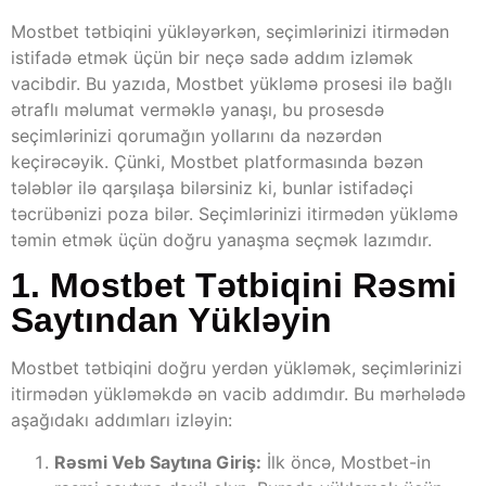
Mostbet tətbiqini yükləyərkən, seçimlərinizi itirmədən
istifadə etmək üçün bir neçə sadə addım izləmək
vacibdir. Bu yazıda, Mostbet yükləmə prosesi ilə bağlı
ətraflı məlumat verməklə yanaşı, bu prosesdə
seçimlərinizi qorumağın yollarını da nəzərdən
keçirəcəyik. Çünki, Mostbet platformasında bəzən
tələblər ilə qarşılaşa bilərsiniz ki, bunlar istifadəçi
təcrübənizi poza bilər. Seçimlərinizi itirmədən yükləmə
təmin etmək üçün doğru yanaşma seçmək lazımdır.
1. Mostbet Tətbiqini Rəsmi
Saytından Yükləyin
Mostbet tətbiqini doğru yerdən yükləmək, seçimlərinizi
itirmədən yükləməkdə ən vacib addımdır. Bu mərhələdə
aşağıdakı addımları izləyin:
Rəsmi Veb Saytına Giriş:
İlk öncə, Mostbet-in