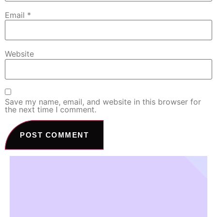
Email
*
Website
Save my name, email, and website in this browser for
the next time I comment.