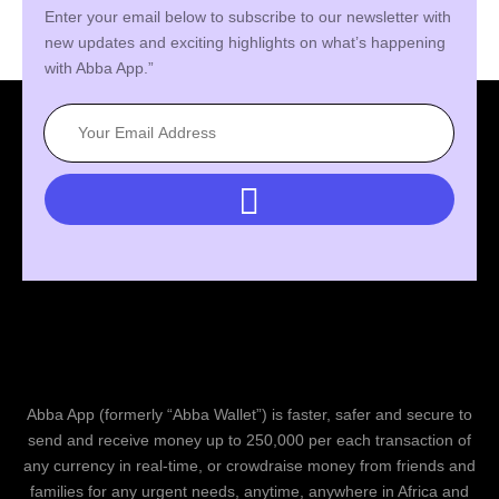
Enter your email below to subscribe to our newsletter with
new updates and exciting highlights on what’s happening
with Abba App.”
Abba App (formerly “Abba Wallet”) is faster, safer and secure to
send and receive money up to 250,000 per each transaction of
any currency in real-time, or crowdraise money from friends and
families for any urgent needs, anytime, anywhere in Africa and