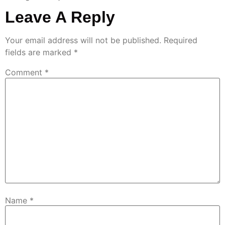
Leave A Reply
Your email address will not be published.
Required
fields are marked
*
Comment
*
Name
*