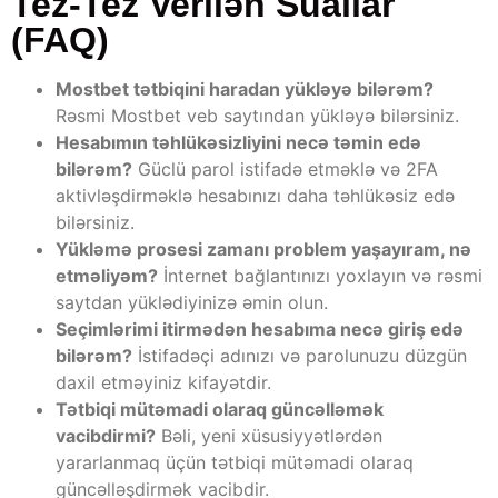
Tez-Tez Verilən Suallar
(FAQ)
Mostbet tətbiqini haradan yükləyə bilərəm?
Rəsmi Mostbet veb saytından yükləyə bilərsiniz.
Hesabımın təhlükəsizliyini necə təmin edə
bilərəm?
Güclü parol istifadə etməklə və 2FA
aktivləşdirməklə hesabınızı daha təhlükəsiz edə
bilərsiniz.
Yükləmə prosesi zamanı problem yaşayıram, nə
etməliyəm?
İnternet bağlantınızı yoxlayın və rəsmi
saytdan yüklədiyinizə əmin olun.
Seçimlərimi itirmədən hesabıma necə giriş edə
bilərəm?
İstifadəçi adınızı və parolunuzu düzgün
daxil etməyiniz kifayətdir.
Tətbiqi mütəmadi olaraq güncəlləmək
vacibdirmi?
Bəli, yeni xüsusiyyətlərdən
yararlanmaq üçün tətbiqi mütəmadi olaraq
güncəlləşdirmək vacibdir.