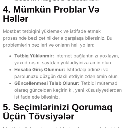
4. Mümkün Problar Və
Həllər
Mostbet tətbiqini yükləmək və istifadə etmək
prosesində bəzi çətinliklərlə qarşılaşa bilərsiniz. Bu
problemlərin bəziləri və onların həll yolları:
Tətbiq Yüklənmir:
İnternet bağlantınızı yoxlayın,
yaxud rəsmi saytdan yüklədiyinizə əmin olun.
Hesaba Giriş Olunmur:
İstifadəçi adınızı və
parolunuzu düzgün daxil etdiyinizdən əmin olun.
Güncəllənməsi Tələb Olunur:
Tətbiqi mütəmadi
olaraq güncəldən keçirin ki, yeni xüsusiyyətlərdən
istifadə edə biləsiniz.
5. Seçimlərinizi Qorumaq
Üçün Tövsiyələr