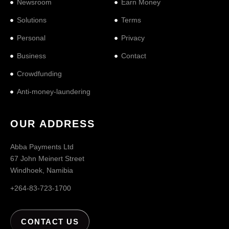
Newsroom
Earn Money
Solutions
Terms
Personal
Privacy
Business
Contact
Crowdfunding
Anti-money-laundering
OUR ADDRESS
Abba Payments Ltd
67 John Meinert Street
Windhoek, Namibia
+264-83-723-1700
CONTACT US