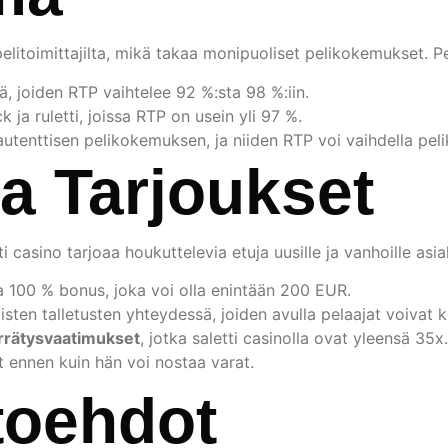
pelitoimittajilta, mikä takaa monipuoliset pelikokemukset. Pel
iä, joiden RTP vaihtelee 92 %:sta 98 %:iin.
 ja ruletti, joissa RTP on usein yli 97 %.
autenttisen pelikokemuksen, ja niiden RTP voi vaihdella peli
a Tarjoukset
 casino tarjoaa houkuttelevia etuja uusille ja vanhoille asiak
pa 100 % bonus, joka voi olla enintään 200 EUR.
sten talletusten yhteydessä, joiden avulla pelaajat voivat ko
rrätysvaatimukset
, jotka saletti casinolla ovat yleensä 35x
t ennen kuin hän voi nostaa varat.
toehdot