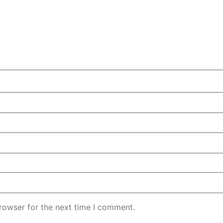
rowser for the next time I comment.