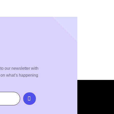
to our newsletter with
s on what’s happening