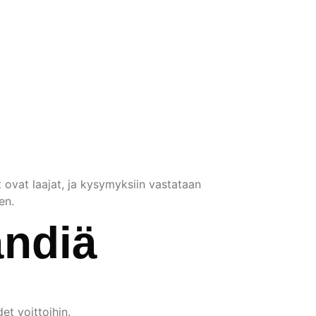
t ovat laajat, ja kysymyksiin vastataan
en.
ändiä
et voittoihin.