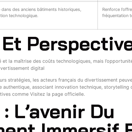
e dans des anciens bâtiments historiques,
Renforce l’offr
tion technologique.
fréquentation t
Et Perspective
té et la maîtrise des coûts technologiques, mais l’opportunit
ivertissement digital
rs stratégies, les acteurs français du divertissement peuven
 authentique, associant innovation technique, storytelling c
tives comme Visitez la page officielle.
: L’avenir Du
ment Immersif 