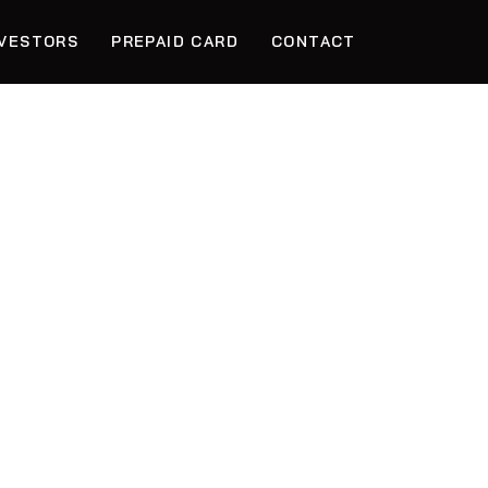
NVESTORS
PREPAID CARD
CONTACT
NTÉE EN
ANCE DES
IENCES D
TISSEMEN