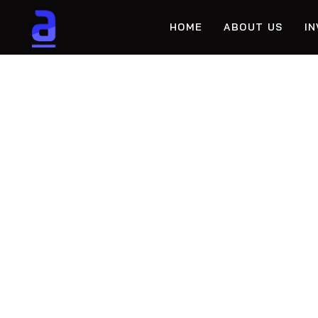
HOME
ABOUT US
I
LA MO
PUISS
EXPÉR
DIVER