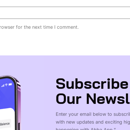
rowser for the next time I comment.
Subscribe
Our Newsl
Enter your email below to subscri
with new updates and exciting hig
happening with Abba App.”