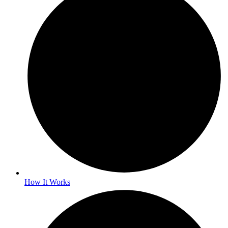
How It Works