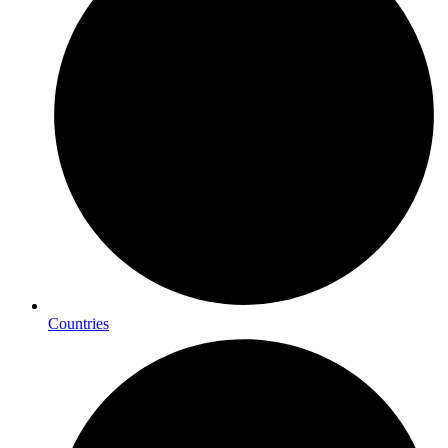
Countries