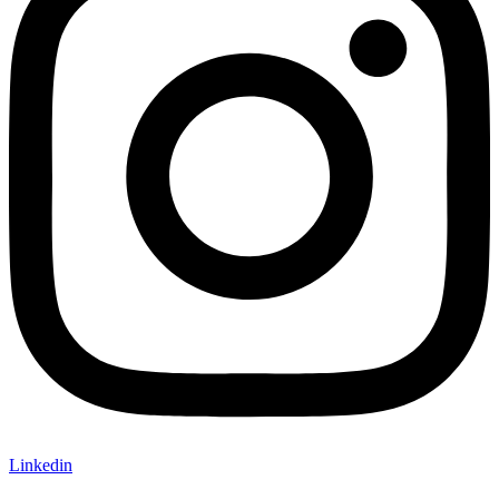
Linkedin