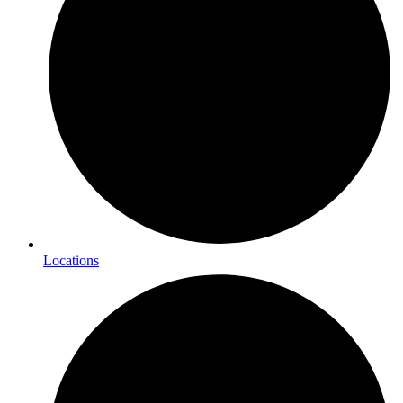
Locations