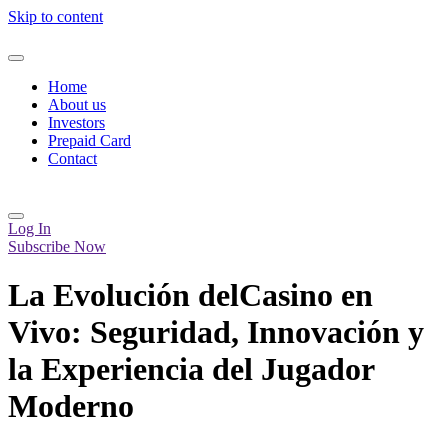
Skip to content
Home
About us
Investors
Prepaid Card
Contact
Log In
Subscribe Now
La Evolución delCasino en
Vivo: Seguridad, Innovación y
la Experiencia del Jugador
Moderno