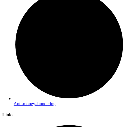
Anti-money-laundering
Links