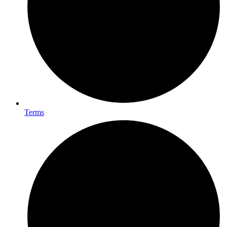
Terms