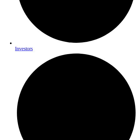
Investors