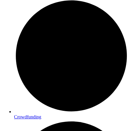
Crowdfunding