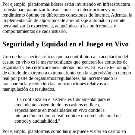
Por ejemplo, plataformas líderes están invirtiendo en infraestructura
robusta para garantizar transmisiones sin interrupciones y un
rendimiento óptimo en diferentes conexiones de Internet. Además, la
implementación de algoritmos de aprendizaje automático permite
personalizar la experiencia, adaptándose a las preferencias y
comportamientos de cada usuario.
Seguridad y Equidad en el Juego en Vivo
Uno de los aspectos críticos que ha contribuido a la aceptación del
casino en vivo es la mayor confianza que generan los controles de
seguridad y las certificaciones internacionales. El uso de tecnología
de cifrado de extremo a extremo, junto con la supervisión en tiempo
real por parte de organismos reguladores, ha incrementado la
transparencia y reducido las preocupaciones relativas a la
manipulación de resultados.
“La confianza en el sistema es fundamental para el
crecimiento sostenido de los casinos en línea,
especialmente en modalidades en vivo donde la
interacción en tiempo real requiere un nivel adicional de
control y auditabilidad.”
Por ejemplo, plataformas como las que puede visitar en casino en