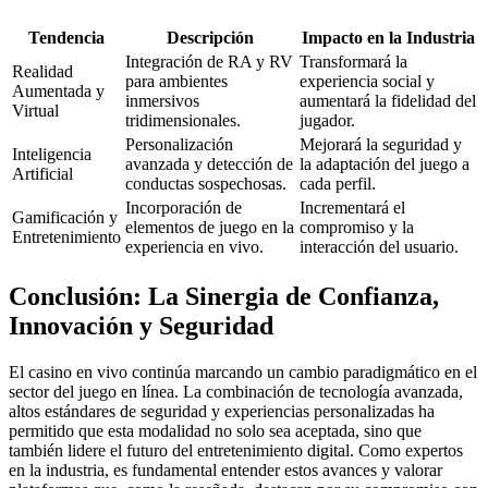
Tendencia
Descripción
Impacto en la Industria
Integración de RA y RV
Transformará la
Realidad
para ambientes
experiencia social y
Aumentada y
inmersivos
aumentará la fidelidad del
Virtual
tridimensionales.
jugador.
Personalización
Mejorará la seguridad y
Inteligencia
avanzada y detección de
la adaptación del juego a
Artificial
conductas sospechosas.
cada perfil.
Incorporación de
Incrementará el
Gamificación y
elementos de juego en la
compromiso y la
Entretenimiento
experiencia en vivo.
interacción del usuario.
Conclusión: La Sinergia de Confianza,
Innovación y Seguridad
El casino en vivo continúa marcando un cambio paradigmático en el
sector del juego en línea. La combinación de tecnología avanzada,
altos estándares de seguridad y experiencias personalizadas ha
permitido que esta modalidad no solo sea aceptada, sino que
también lidere el futuro del entretenimiento digital. Como expertos
en la industria, es fundamental entender estos avances y valorar