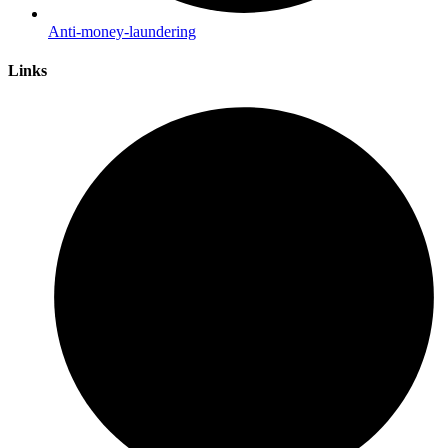
Anti-money-laundering
Links