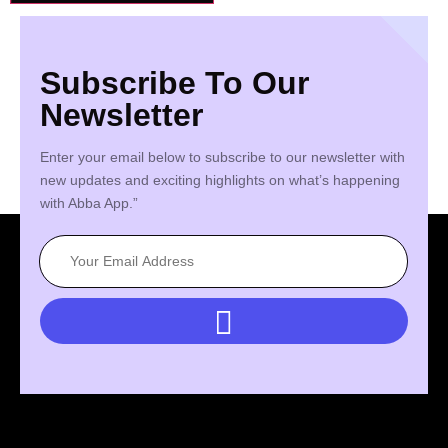
Subscribe To Our
Newsletter
Enter your email below to subscribe to our newsletter with
new updates and exciting highlights on what’s happening
with Abba App.”