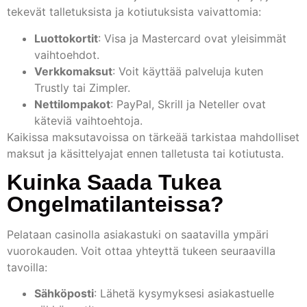
tekevät talletuksista ja kotiutuksista vaivattomia:
Luottokortit
: Visa ja Mastercard ovat yleisimmät
vaihtoehdot.
Verkkomaksut
: Voit käyttää palveluja kuten
Trustly tai Zimpler.
Nettilompakot
: PayPal, Skrill ja Neteller ovat
käteviä vaihtoehtoja.
Kaikissa maksutavoissa on tärkeää tarkistaa mahdolliset
maksut ja käsittelyajat ennen talletusta tai kotiutusta.
Kuinka Saada Tukea
Ongelmatilanteissa?
Pelataan casinolla asiakastuki on saatavilla ympäri
vuorokauden. Voit ottaa yhteyttä tukeen seuraavilla
tavoilla:
Sähköposti
: Lähetä kysymyksesi asiakastuelle