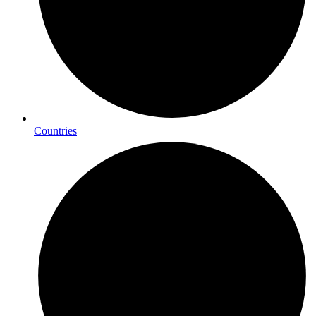
Countries