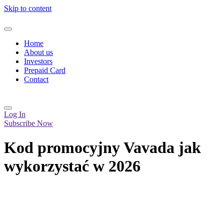
Skip to content
Home
About us
Investors
Prepaid Card
Contact
Log In
Subscribe Now
Kod promocyjny Vavada jak
wykorzystać w 2026