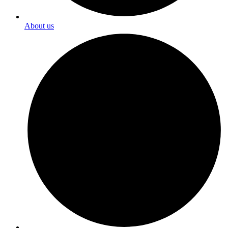
About us