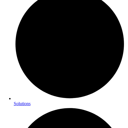
Solutions