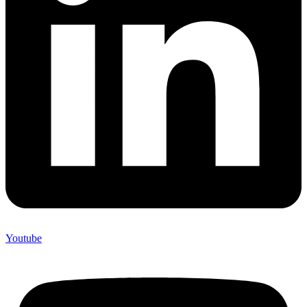
Youtube