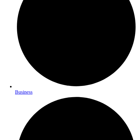
Business