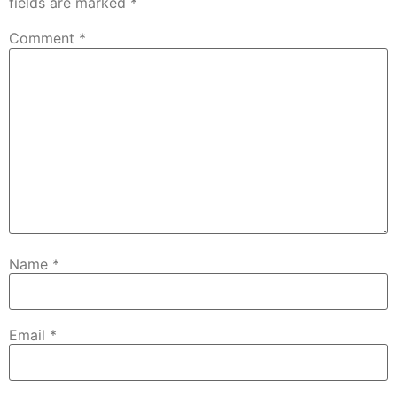
fields are marked
*
Comment
*
Name
*
Email
*