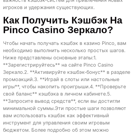
важность кэшбэк-систем для привлечения новых
игроков и удержания существующих.
Как Получить Кэшбэк На
Pinco Casino Зеркало?
Чтобы начать получать кэшбэк в казино Pinco, вам
необходимо выполнить несколько простых шагов.
Ниже представлены основные этапы:1.
**Зарегистрируйтесь** на сайте Pinco Casino
Зеркало.2. **Активируйте кэшбэк-бонус** в разделе
промоакций.3. **Играй в слоты или настольные
игры**, чтобы накопить проигрыши.4. **Проверьте
свой баланс** кэшбэка в личном кабинете.5.
**Запросите вывод средств**, если вы достигли
минимальной суммы.Эти простые шаги позволяют
вам использовать кэшбэк как эффективный
инструмент для управления своим игровым
бюджетом. Более подробно об этом можно