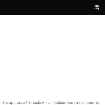
КЭШБЭК-ОПЦИИ НА
PINCO CASINO
ЗЕРКАЛО: КАК ОНИ
РАБОТАЮТ?
КЭШБЭК-ОПЦИИ НА
PINCO CASINO
ЗЕРКАЛО: КАК ОНИ
РАБОТАЮТ?
В мире онлайн-гемблинга кэшбэк-опции становятся