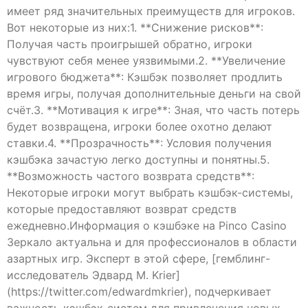
имеет ряд значительных преимуществ для игроков.
Вот некоторые из них:1. **Снижение рисков**:
Получая часть проигрышей обратно, игроки
чувствуют себя менее уязвимыми.2. **Увеличение
игрового бюджета**: Кэшбэк позволяет продлить
время игры, получая дополнительные деньги на свой
счёт.3. **Мотивация к игре**: Зная, что часть потерь
будет возвращена, игроки более охотно делают
ставки.4. **Прозрачность**: Условия получения
кэшбэка зачастую легко доступны и понятны.5.
**Возможность частого возврата средств**:
Некоторые игроки могут выбрать кэшбэк-системы,
которые предоставляют возврат средств
ежедневно.Информация о кэшбэке на Pinco Casino
Зеркало актуальна и для профессионалов в области
азартных игр. Эксперт в этой сфере, [гемблинг-
исследователь Эдвард М. Krier]
(https://twitter.com/edwardmkrier), подчеркивает