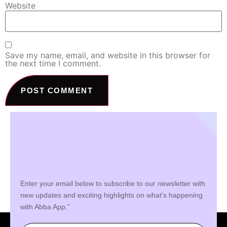
Website
Save my name, email, and website in this browser for
the next time I comment.
Enter your email below to subscribe to our newsletter with
new updates and exciting highlights on what’s happening
with Abba App.”