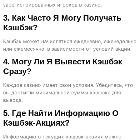
зарегистрированных игроков в казино.
3. Как Часто Я Могу Получать
Кэшбэк?
Кэшбэк может начисляться ежедневно, еженедельно
или ежемесячно, в зависимости от условий акции.
4. Могу Ли Я Вывести Кэшбэк
Сразу?
Каждое казино имеет свои условия. Убедитесь, что
вы достигли минимальной суммы кэшбэка для
вывода.
5. Где Найти Информацию О
Кэшбэк-Акциях?
Информацию о текущих кэшбэк-акциях можно