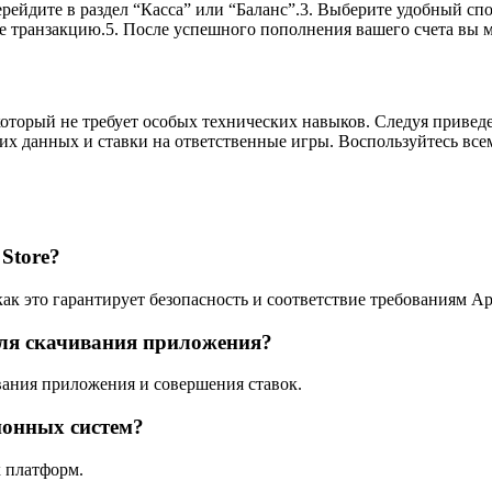
ерейдите в раздел “Касса” или “Баланс”.3. Выберите удобный сп
е транзакцию.5. После успешного пополнения вашего счета вы мо
который не требует особых технических навыков. Следуя привед
оих данных и ставки на ответственные игры. Воспользуйтесь в
Store?
ак это гарантирует безопасность и соответствие требованиям Ap
 для скачивания приложения?
ования приложения и совершения ставок.
ионных систем?
х платформ.