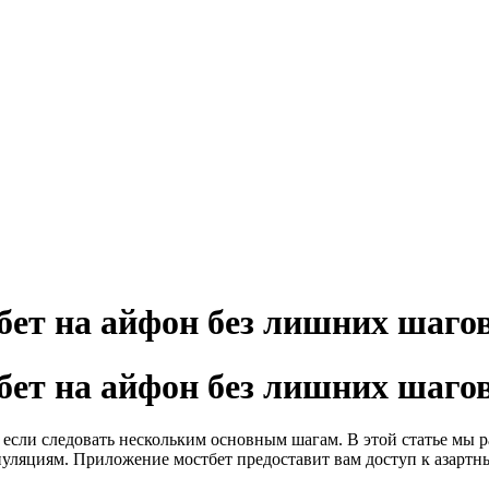
бет на айфон без лишних шаго
бет на айфон без лишних шаго
 если следовать нескольким основным шагам. В этой статье мы 
уляциям. Приложение мостбет предоставит вам доступ к азартн