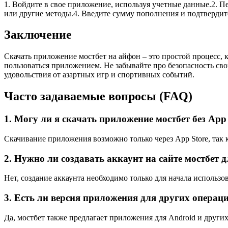
1. Войдите в свое приложение, используя учетные данные.2. П
или другие методы.4. Введите сумму пополнения и подтвердит
Заключение
Скачать приложение мостбет на айфон – это простой процесс, 
пользоваться приложением. Не забывайте про безопасность св
удовольствия от азартных игр и спортивных событий.
Часто задаваемые вопросы (FAQ)
1. Могу ли я скачать приложение мостбет без App 
Скачивание приложения возможно только через App Store, так к
2. Нужно ли создавать аккаунт на сайте мостбет
Нет, создание аккаунта необходимо только для начала использ
3. Есть ли версия приложения для других операц
Да, мостбет также предлагает приложения для Android и други