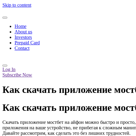
Skip to content
Home
About us
Investors
Prepaid Card
Contact
Log In
Subscribe Now
Как скачать приложение мост
Как скачать приложение мост
Скачать приложение мостбет на айфон можно быстро и просто,
приложения на ваше устройство, не прибегая к сложным манип
Давайте рассмотрим, как сделать это без лишних трудностей.