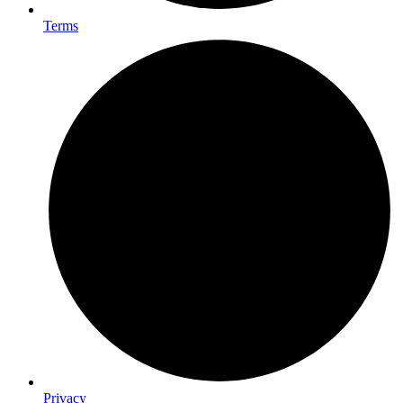
Terms
Privacy