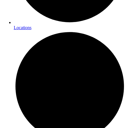
Locations