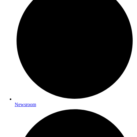
Newsroom