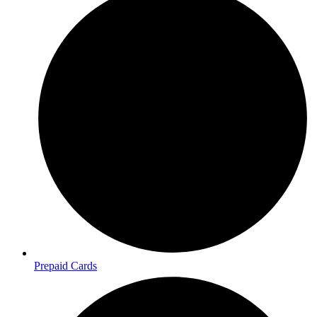
Prepaid Cards