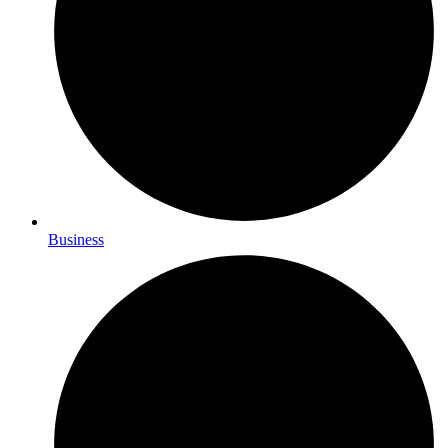
Business