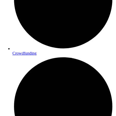
Crowdfunding