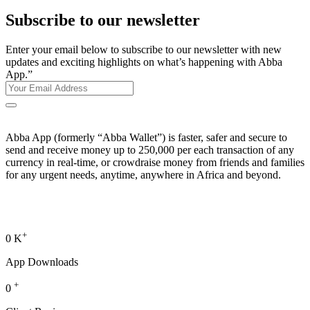
Subscribe to our newsletter
Enter your email below to subscribe to our newsletter with new
updates and exciting highlights on what’s happening with Abba
App.”
Abba App (formerly “Abba Wallet”) is faster, safer and secure to
send and receive money up to 250,000 per each transaction of any
currency in real-time, or crowdraise money from friends and families
for any urgent needs, anytime, anywhere in Africa and beyond.
+
0
K
App Downloads
+
0