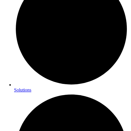
Solutions