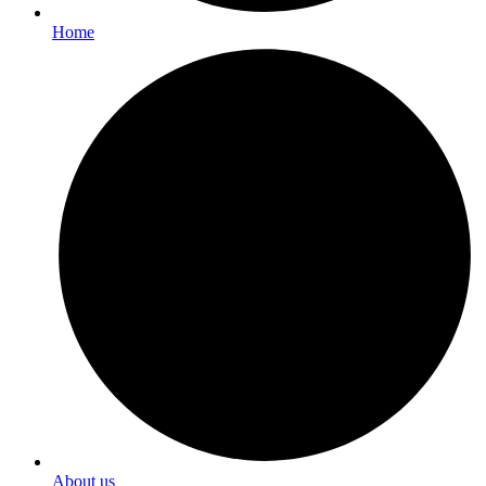
Home
About us