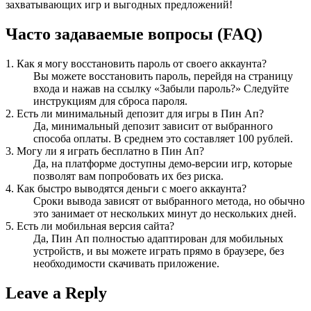
захватывающих игр и выгодных предложений!
Часто задаваемые вопросы (FAQ)
1. Как я могу восстановить пароль от своего аккаунта?
Вы можете восстановить пароль, перейдя на страницу
входа и нажав на ссылку «Забыли пароль?» Следуйте
инструкциям для сброса пароля.
2. Есть ли минимальный депозит для игры в Пин Ап?
Да, минимальный депозит зависит от выбранного
способа оплаты. В среднем это составляет 100 рублей.
3. Могу ли я играть бесплатно в Пин Ап?
Да, на платформе доступны демо-версии игр, которые
позволят вам попробовать их без риска.
4. Как быстро выводятся деньги с моего аккаунта?
Сроки вывода зависят от выбранного метода, но обычно
это занимает от нескольких минут до нескольких дней.
5. Есть ли мобильная версия сайта?
Да, Пин Ап полностью адаптирован для мобильных
устройств, и вы можете играть прямо в браузере, без
необходимости скачивать приложение.
Leave a Reply