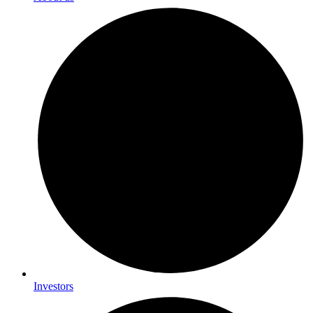
Investors