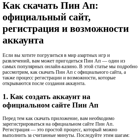
Как скачать Пин Ап:
официальный сайт,
регистрация и возможности
аккаунта
Если вы хотите погрузиться в мир азартных игр и
развлечений, вам может пригодиться Пин Ап — один из
самых популярных онлайн-казино. В этой статье мы подробно
рассмотрим, как скачать Пин Ап с официального сайта, а
также процесс регистрации и возможности, которые
открываются после создания аккаунта.
1. Как создать аккаунт на
официальном сайте Пин Ап
Перед тем как скачать приложение, вам необходимо
зарегистрироваться на официальном сайте Пин Ап.
Регистрация — это простой процесс, который можно
выполнить за считанные минуты. Последуйте этим шагам: