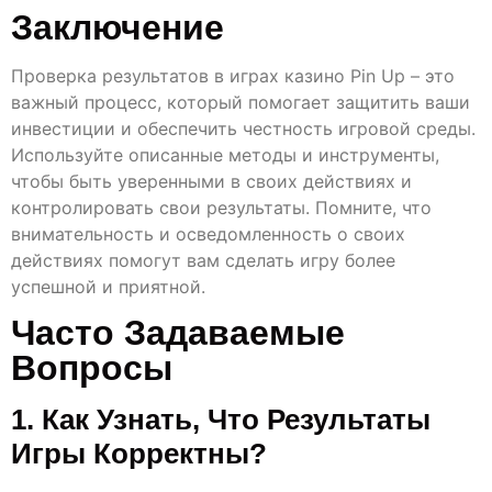
Заключение
Проверка результатов в играх казино Pin Up – это
важный процесс, который помогает защитить ваши
инвестиции и обеспечить честность игровой среды.
Используйте описанные методы и инструменты,
чтобы быть уверенными в своих действиях и
контролировать свои результаты. Помните, что
внимательность и осведомленность о своих
действиях помогут вам сделать игру более
успешной и приятной.
Часто Задаваемые
Вопросы
1. Как Узнать, Что Результаты
Игры Корректны?