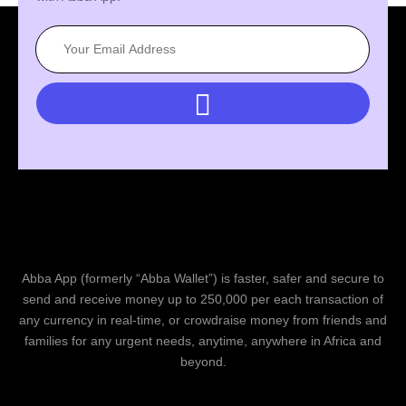
Abba App (formerly “Abba Wallet”) is faster, safer and secure to
send and receive money up to 250,000 per each transaction of
any currency in real-time, or crowdraise money from friends and
families for any urgent needs, anytime, anywhere in Africa and
beyond.