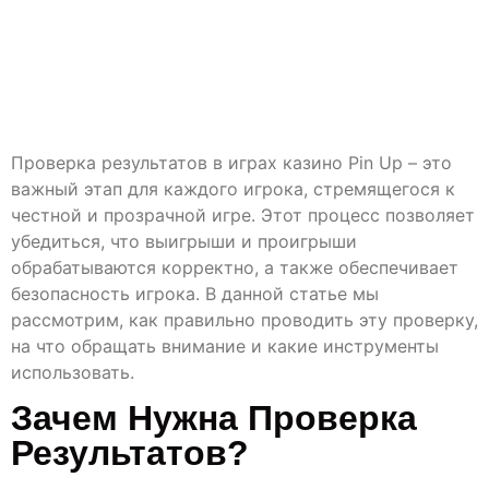
РЕЗУЛЬТАТОВ В
ИГРАХ КАЗИНО PIN
UP?
Проверка результатов в играх казино Pin Up – это
важный этап для каждого игрока, стремящегося к
честной и прозрачной игре. Этот процесс позволяет
убедиться, что выигрыши и проигрыши
обрабатываются корректно, а также обеспечивает
безопасность игрока. В данной статье мы
рассмотрим, как правильно проводить эту проверку,
на что обращать внимание и какие инструменты
использовать.
Зачем Нужна Проверка
Результатов?