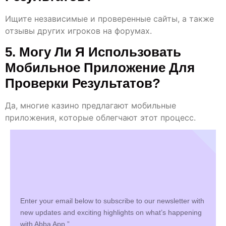
Ищите независимые и проверенные сайты, а также
отзывы других игроков на форумах.
5. Могу Ли Я Использовать
Мобильное Приложение Для
Проверки Результатов?
Да, многие казино предлагают мобильные
приложения, которые облегчают этот процесс.
Enter your email below to subscribe to our newsletter with
new updates and exciting highlights on what’s happening
with Abba App.”