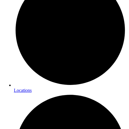
Locations