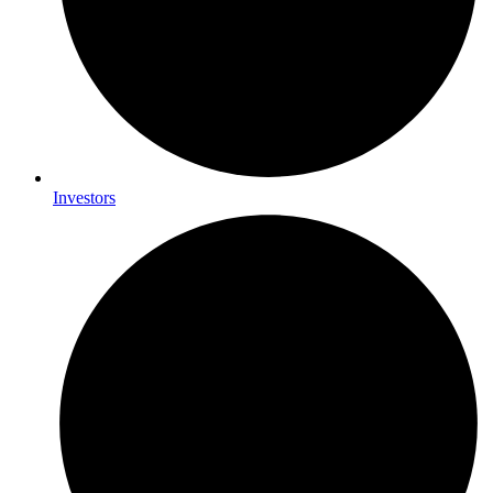
Investors