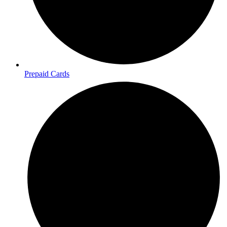
Prepaid Cards