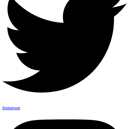
Instagram