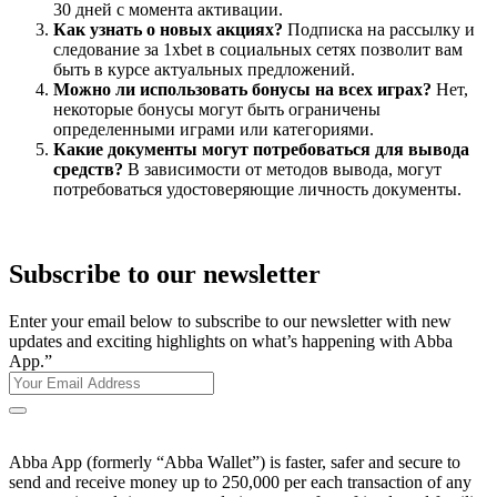
30 дней с момента активации.
Как узнать о новых акциях?
Подписка на рассылку и
следование за 1xbet в социальных сетях позволит вам
быть в курсе актуальных предложений.
Можно ли использовать бонусы на всех играх?
Нет,
некоторые бонусы могут быть ограничены
определенными играми или категориями.
Какие документы могут потребоваться для вывода
средств?
В зависимости от методов вывода, могут
потребоваться удостоверяющие личность документы.
Subscribe to our newsletter
Enter your email below to subscribe to our newsletter with new
updates and exciting highlights on what’s happening with Abba
App.”
Abba App (formerly “Abba Wallet”) is faster, safer and secure to
send and receive money up to 250,000 per each transaction of any