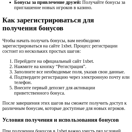
Бонусы за привлечение друзей:
Получайте бонусы за
приглашение новых игроков в казино.
Как зарегистрироваться для
получения бонусов
Чтобы начать получать бонусы, вам необходимо
зарегистрироваться на сайте 1xbet. Процесс регистрации
состоит из нескольких простых шагов:
Перейдите на официальный сайт 1xbet.
Нажмите на кнопку “Регистрация”.
Заполните все необходимые поля, указав свои данные.
Подтвердите регистрацию через электронную почту или
телефон.
Внесите первый депозит для активации
приветственного бонуса.
После завершения этих шагов вы сможете получить доступ к
различным бонусам, которые доступные для новых игроков.
Условия получения и использования бонусов
При получении бонусов в 1xbet важно учесть ряд условий,