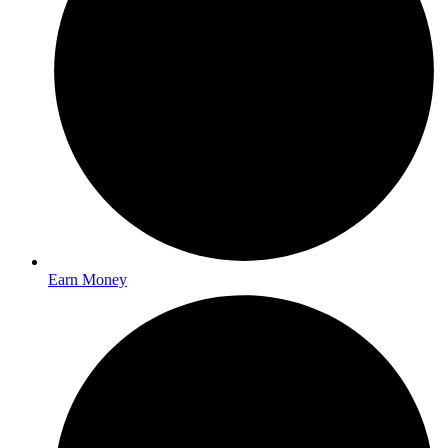
Earn Money