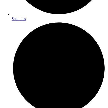
Solutions