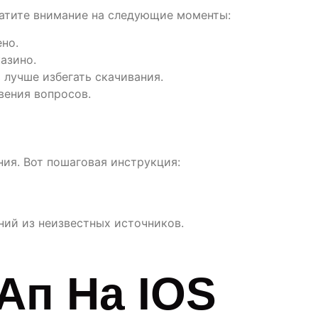
ратите внимание на следующие моменты:
ено.
азино.
лучше избегать скачивания.
вения вопросов.
ия. Вот пошаговая инструкция:
ний из неизвестных источников.
Ап На IOS