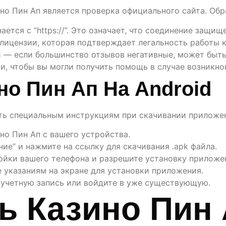
ино Пин Ап является проверка официального сайта. Об
ается с “https://”. Это означает, что соединение защищ
лицензии, которая подтверждает легальность работы к
 — если большинство отзывов негативные, может быть 
, чтобы вы могли получить помощь в случае возникно
но Пин Ап На Android
ать специальным инструкциям при скачивании приложен
но Пин Ап с вашего устройства.
ие” и нажмите на ссылку для скачивания .apk файла.
ойки вашего телефона и разрешите установку приложе
е указаниям на экране для установки приложения.
 учетную запись или войдите в уже существующую.
ь Казино Пин 