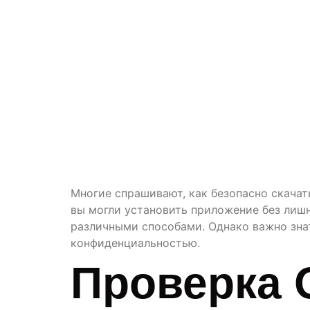
КАК Б
СКАЧА
ПИН А
Многие спрашивают, как безопасно скачат
вы могли установить приложение без лиш
различными способами. Однако важно зна
конфиденциальностью.
Проверка 