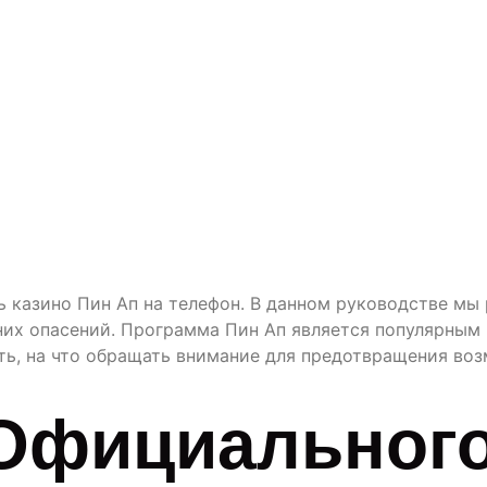
ЕЗОПАС
ТЬ КАЗИ
П НА ТЕ
ь казино Пин Ап на телефон. В данном руководстве мы
них опасений. Программа Пин Ап является популярным 
ть, на что обращать внимание для предотвращения во
Официального