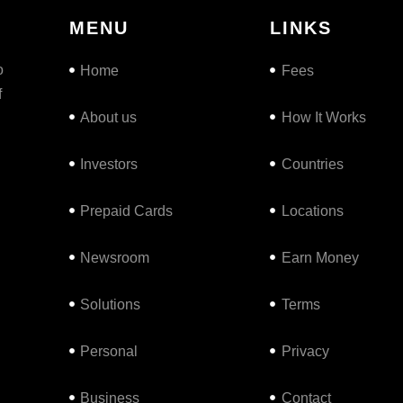
MENU
LINKS
o
Home
Fees
f
About us
How It Works
Investors
Countries
Prepaid Cards
Locations
Newsroom
Earn Money
Solutions
Terms
Personal
Privacy
Business
Contact