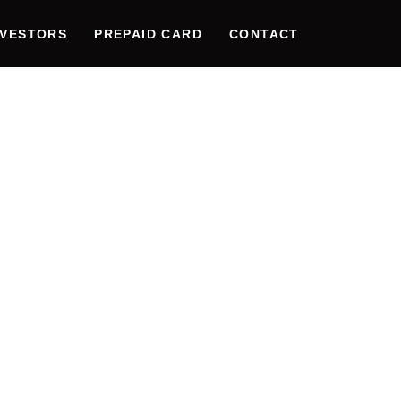
NVESTORS
PREPAID CARD
CONTACT
ЕЗОПАС
ТЬ КАЗИ
П НА ТЕ