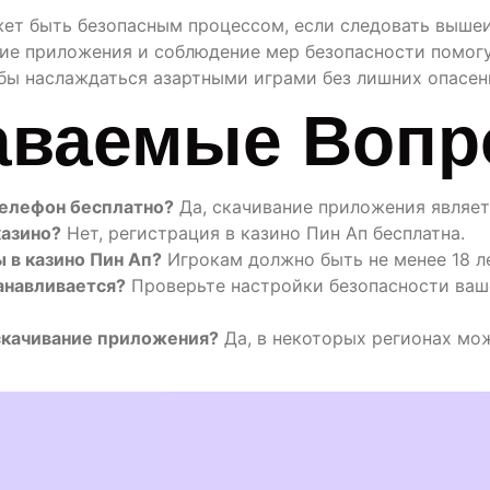
жет быть безопасным процессом, если следовать выш
ние приложения и соблюдение мер безопасности помогу
бы наслаждаться азартными играми без лишних опасен
аваемые Вопр
телефон бесплатно?
Да, скачивание приложения являет
казино?
Нет, регистрация в казино Пин Ап бесплатна.
 в казино Пин Ап?
Игрокам должно быть не менее 18 ле
анавливается?
Проверьте настройки безопасности ваш
 скачивание приложения?
Да, в некоторых регионах мож