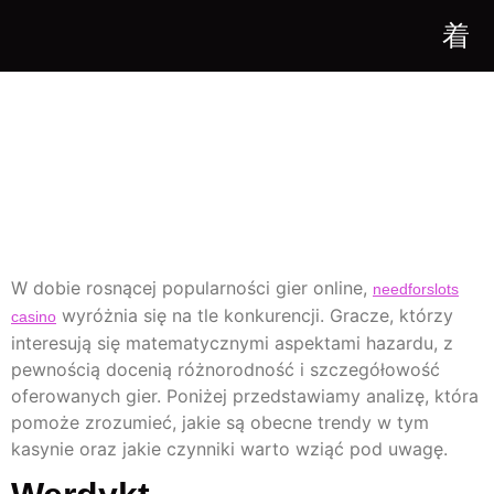
JAKIE SĄ TRENDY
W GRACH ONLINE W
NEEDFORSLOTS
CASINO?
W dobie rosnącej popularności gier online,
needforslots
wyróżnia się na tle konkurencji. Gracze, którzy
casino
interesują się matematycznymi aspektami hazardu, z
pewnością docenią różnorodność i szczegółowość
oferowanych gier. Poniżej przedstawiamy analizę, która
pomoże zrozumieć, jakie są obecne trendy w tym
kasynie oraz jakie czynniki warto wziąć pod uwagę.