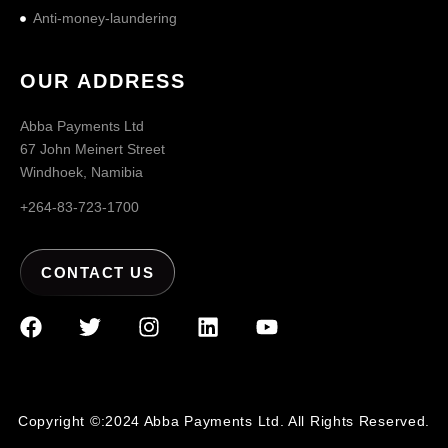
Anti-money-laundering
OUR ADDRESS
Abba Payments Ltd
67 John Meinert Street
Windhoek, Namibia
+264-83-723-1700
CONTACT US
Copyright ©:2024 Abba Payments Ltd. All Rights Reserved.