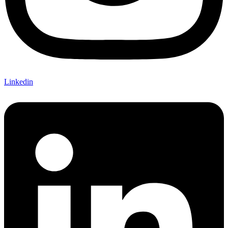
Linkedin