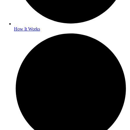
How It Works