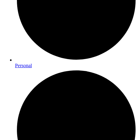
Personal