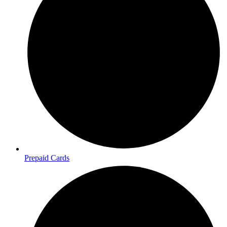
Prepaid Cards