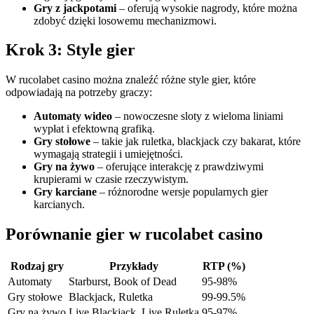
Gry z jackpotami
– oferują wysokie nagrody, które można
zdobyć dzięki losowemu mechanizmowi.
Krok 3: Style gier
W rucolabet casino można znaleźć różne style gier, które
odpowiadają na potrzeby graczy:
Automaty wideo
– nowoczesne sloty z wieloma liniami
wypłat i efektowną grafiką.
Gry stołowe
– takie jak ruletka, blackjack czy bakarat, które
wymagają strategii i umiejętności.
Gry na żywo
– oferujące interakcję z prawdziwymi
krupierami w czasie rzeczywistym.
Gry karciane
– różnorodne wersje popularnych gier
karcianych.
Porównanie gier w rucolabet casino
Rodzaj gry
Przykłady
RTP (%)
Automaty
Starburst, Book of Dead
95-98%
Gry stołowe
Blackjack, Ruletka
99-99.5%
Gry na żywo
Live Blackjack, Live Ruletka
95-97%