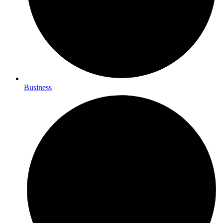
Business