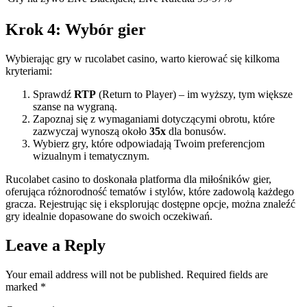
Krok 4: Wybór gier
Wybierając gry w rucolabet casino, warto kierować się kilkoma
kryteriami:
Sprawdź
RTP
(Return to Player) – im wyższy, tym większe
szanse na wygraną.
Zapoznaj się z wymaganiami dotyczącymi obrotu, które
zazwyczaj wynoszą około
35x
dla bonusów.
Wybierz gry, które odpowiadają Twoim preferencjom
wizualnym i tematycznym.
Rucolabet casino to doskonała platforma dla miłośników gier,
oferująca różnorodność tematów i stylów, które zadowolą każdego
gracza. Rejestrując się i eksplorując dostępne opcje, można znaleźć
gry idealnie dopasowane do swoich oczekiwań.
Leave a Reply
Your email address will not be published.
Required fields are
marked
*