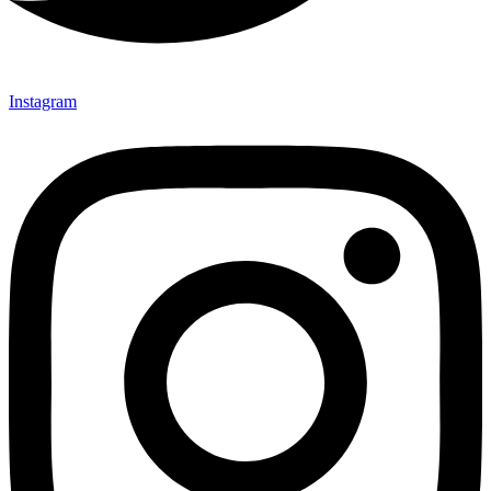
Instagram