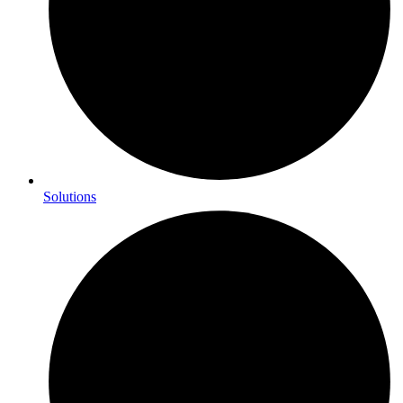
Solutions