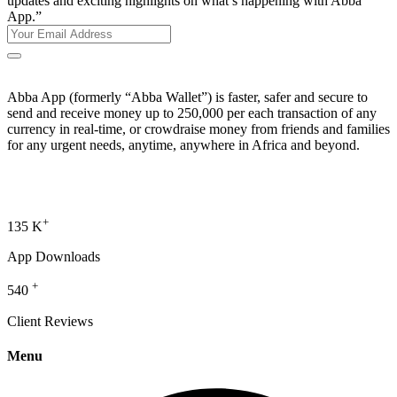
updates and exciting highlights on what’s happening with Abba
App.”
Abba App (formerly “Abba Wallet”) is faster, safer and secure to
send and receive money up to 250,000 per each transaction of any
currency in real-time, or crowdraise money from friends and families
for any urgent needs, anytime, anywhere in Africa and beyond.
+
135
K
App Downloads
+
540
Client Reviews
Menu