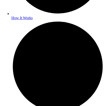
How It Works