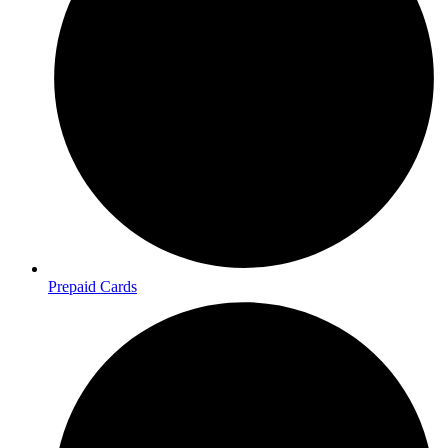
Prepaid Cards