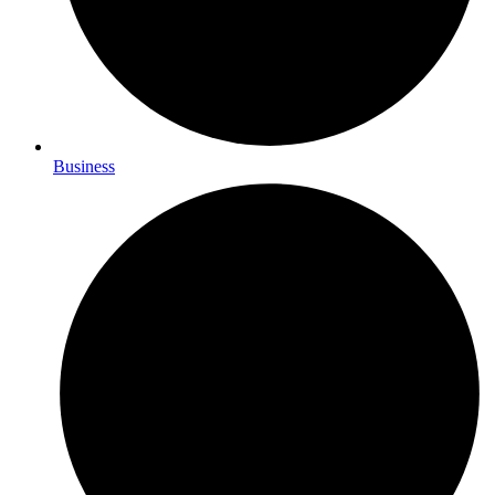
Business