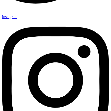
Instagram