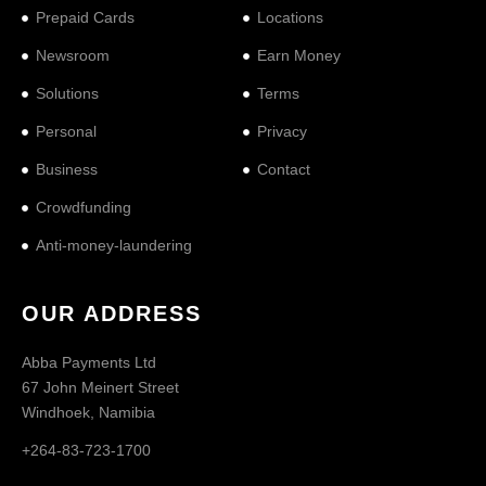
Prepaid Cards
Locations
Newsroom
Earn Money
Solutions
Terms
Personal
Privacy
Business
Contact
Crowdfunding
Anti-money-laundering
OUR ADDRESS
Abba Payments Ltd
67 John Meinert Street
Windhoek, Namibia
+264-83-723-1700