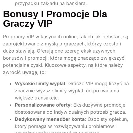
przypadku zakładu na bankiera.
Bonusy I Promocje Dla
Graczy VIP
Programy VIP w kasynach online, takich jak betistan, są
zaprojektowane z myślą o graczach, którzy często i
dużo stawiają. Oferują one szereg ekskluzywnych
bonusów i promocji, które mogą znacząco zwiększyć
potencjalne zyski. Kluczowe aspekty, na które należy
zwrócić uwagę, to:
Wysokie limity wypłat:
Gracze VIP mogą liczyć na
znacznie wyższe limity wypłat, co pozwala na
większe transakcje.
Personalizowane oferty:
Ekskluzywne promocje
dostosowane do indywidualnych potrzeb gracza.
Dedykowany menedżer konta:
Osobisty opiekun,
który pomaga w rozwiązywaniu problemów i