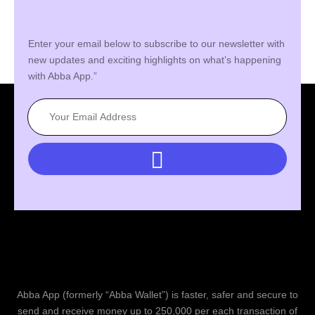
Enter your email below to subscribe to our newsletter with
new updates and exciting highlights on what’s happening
with Abba App.”
Abba App (formerly “Abba Wallet”) is faster, safer and secure to
send and receive money up to 250,000 per each transaction of