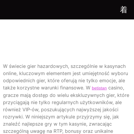
JAK ZNALEŹĆ
NAJLEPSZE GRY W
BETISTAN CASINO?
W świecie gier hazardowych, szczególnie w kasynach
online, kluczowym elementem jest umiejętność wyboru
odpowiednich gier, które oferują nie tylko emocje, ale
także korzystne warunki finansowe. W
casino,
betistan
gracze mają dostęp do wielu ekskluzywnych gier, które
przyciągają nie tylko regularnych użytkowników, ale
również VIP-ów, poszukujących najwyższej jakości
rozrywki. W niniejszym artykule przyjrzymy się, jak
znaleźć najlepsze gry w tym kasynie, zwracając
szczególną uwagę na RTP, bonusy oraz unikalne