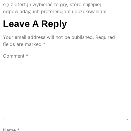
się z ofertą i wybierać te gry, które najlepiej
odpowiadają ich preferencjom i oczekiwaniom.
Leave A Reply
Your email address will not be published.
Required
fields are marked
*
Comment
*
Name
*