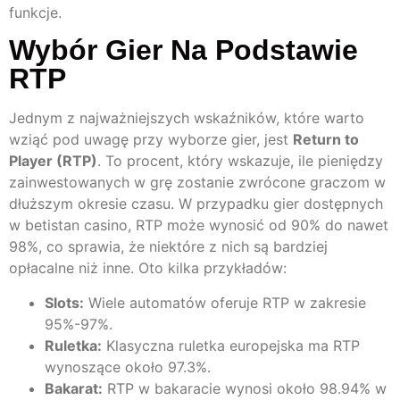
funkcje.
Wybór Gier Na Podstawie
RTP
Jednym z najważniejszych wskaźników, które warto
wziąć pod uwagę przy wyborze gier, jest
Return to
Player (RTP)
. To procent, który wskazuje, ile pieniędzy
zainwestowanych w grę zostanie zwrócone graczom w
dłuższym okresie czasu. W przypadku gier dostępnych
w betistan casino, RTP może wynosić od 90% do nawet
98%, co sprawia, że niektóre z nich są bardziej
opłacalne niż inne. Oto kilka przykładów:
Slots:
Wiele automatów oferuje RTP w zakresie
95%-97%.
Ruletka:
Klasyczna ruletka europejska ma RTP
wynoszące około 97.3%.
Bakarat:
RTP w bakaracie wynosi około 98.94% w