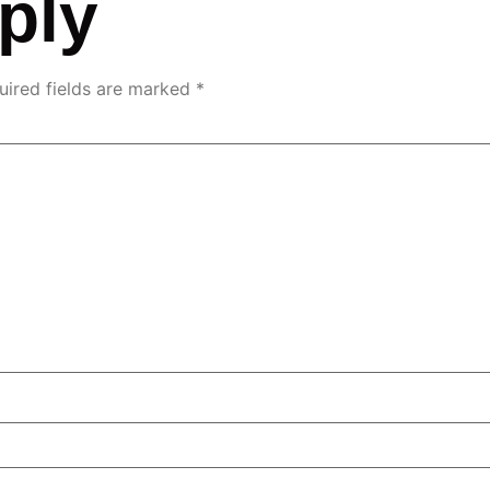
ply
uired fields are marked
*