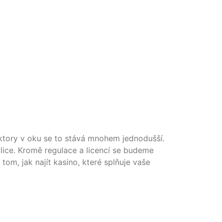
KÁ
aktory v oku se to stává mnohem jednodušší.
blice. Kromě regulace a licencí se budeme
om, jak najít kasino, které splňuje vaše