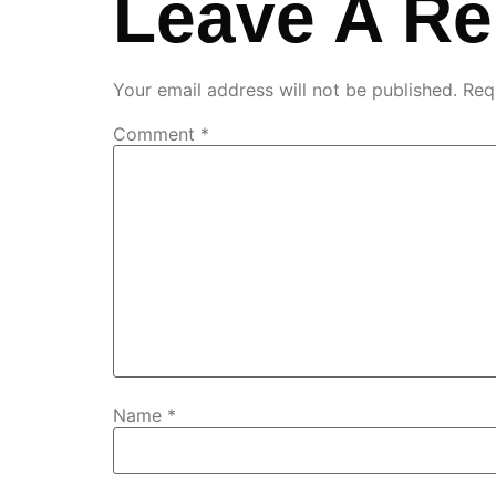
Leave A Re
Your email address will not be published.
Req
Comment
*
Name
*