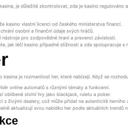
 kasina, je důležité zkontrolovat, zda je kasino regulováno 
že kasino vlastní licenci od českého ministerstva financí.
 chrání osobní a finanční údaje svých hráčů.
 nástroje pro zodpovědné hraní a prevenci závislosti.
ěte, jak léčí kasino případné stížnosti a zda spolupracuje s 
r
kasina je rozmanitost her, které nabízejí. Když se rozhoduj
výběr online automatů s různými tématy a funkcemi.
í oblíbené stolní hry jako blackjack, ruletu a poker.
i s živými dealery, což může přidat na autenticitě herního 
lně aktualizují svou nabídku her podle aktuálních trendů n
kce