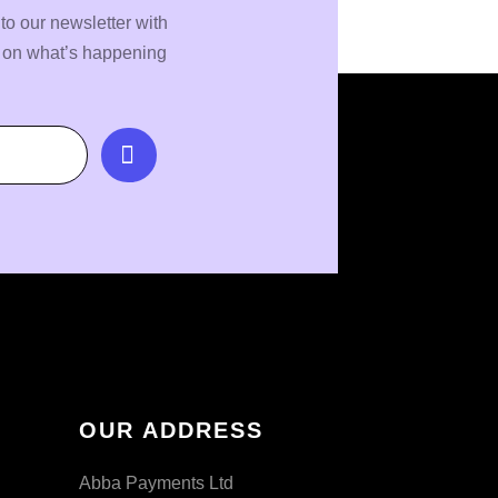
to our newsletter with
s on what’s happening
OUR ADDRESS
Abba Payments Ltd