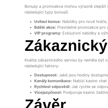
Bonusy a promoakce mohou výrazně zlepšit va
následující typy bonusů:
Uvítací bonus:
Nabídky pro nové hráče, 
Bdělé akce:
Pravidelné promoakce pro st
VIP programy:
Exkluzivní nabídky a výho
Zákaznický
Kvalita zákaznického servisu by neměla být 
následující faktory:
Dostupnost:
Jaké jsou hodiny dostupnos
Kanály komunikace:
Nabízí kasino chat 
Rychlost odpovědí:
Jak rychle se odpově
Vícejazyčnost:
Podporuje kasino češtinu
Závěr