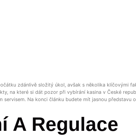
YBRAT
PŠÍ ČES
A
čátku zdánlivě složitý úkol, avšak s několika klíčovými f
ty, na které si dát pozor při vybírání kasina v České repu
 servisem. Na konci článku budete mít jasnou představu o t
í A Regulace