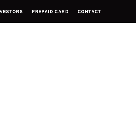
NVESTORS
PREPAID CARD
CONTACT
YBRAT
PŠÍ ČES
A