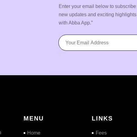
Enter your email below to subscribe 
new updates and exciting highlight
with Abba App.”
MENU
LINKS
o
Home
Fees