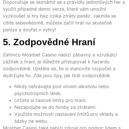
Doporučuje se seznámit se s pravidly jednotlivých her a
využít případné demo verze, které vám umožní
vyzkoušet si hry bez rizika ztráty peněz. Jakmile se
cítíte sebevědomě, můžete začít hrát na skutečné
peníze a doufat v výhry!
5. Zodpovědné Hraní
Zatímco Mostbet Casino nabízí zábavný a vzrušující
zážitek z hraní, je důležité přistupovat k hazardu
zodpovědně. Ujistěte se, že si stanovíte rozpočet a
dodržujte ho. Zde jsou tipy, jak hrát zodpovědně:
Nikdy nehrávejte pod vlivem alkoholu nebo
psychotropních látek.
Určete si časové limity pro hraní.
Nezapojujte se do honby za ztrátami.
Využijte možnosti nastavení limitů pro vklady a
sázky na webu.
Mostbet Casino také nabízí zdroje pro pomoc lidem s