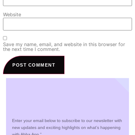
Website
Save my name, email, and website in this browser for
the next time I comment.
Enter your email below to subscribe to our newsletter with
new updates and exciting highlights on what’s happening
with Abba App.”