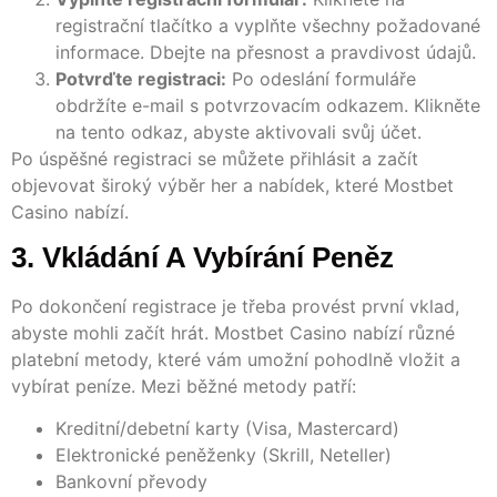
registrační tlačítko a vyplňte všechny požadované
informace. Dbejte na přesnost a pravdivost údajů.
Potvrďte registraci:
Po odeslání formuláře
obdržíte e-mail s potvrzovacím odkazem. Klikněte
na tento odkaz, abyste aktivovali svůj účet.
Po úspěšné registraci se můžete přihlásit a začít
objevovat široký výběr her a nabídek, které Mostbet
Casino nabízí.
3. Vkládání A Vybírání Peněz
Po dokončení registrace je třeba provést první vklad,
abyste mohli začít hrát. Mostbet Casino nabízí různé
platební metody, které vám umožní pohodlně vložit a
vybírat peníze. Mezi běžné metody patří:
Kreditní/debetní karty (Visa, Mastercard)
Elektronické peněženky (Skrill, Neteller)
Bankovní převody