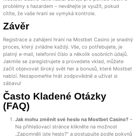
problémy s hazardem – neváhejte je využít, pokud
cítíte, že vaše hraní se vymyká kontrole.
Závěr
Registrace a zahájení hraní na Mostbet Casino je snadný
proces, který zvládne každý. Vše, co potřebujete, je
platný e-mail, telefonní číslo a několik osobních údajů.
Jakmile se zaregistrujete a provedete vklad, můžete
začít objevovat široký svět her a bonusů, které Mostbet
nabízí. Nezapomeňte hrát zodpovědně a užívat si
zábavu!
Často Kladené Otázky
(FAQ)
Jak mohu změnit své heslo na Mostbet Casino?
–
Na přihlašovací stránce klikněte na možnost
„Zapomněli jste heslo?“ a postupujte podle pokynů