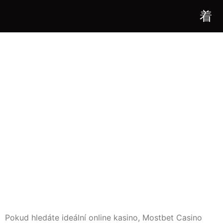
JAK SE
ZAREGISTROVAT A
ZAČÍT NA MOSTBET
CASINO
JAK SE
ZAREGISTROVAT A
ZAČÍT NA MOSTBET
CASINO
Pokud hledáte ideální online kasino, Mostbet Casino