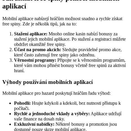
aplikací
Mobilní aplikace nabízejí hráčům možnost snadno a rychle získat
free spiny. Zde je několik tipů, jak na to:
Stažení aplikace:
Mnoho online kasin nabízí bonusy za
stažení jejich mobilní aplikace. Po stažení a registraci můžete
obdržet okamžité free spiny.
Účast na promo akcích:
Sledujte pravidelné promo akce,
které často zahrnují free spiny jako odměnu.
Věrnostní programy:
Připojte se k věrnostním programům,
které vám mohou přinést bonusy včetně free spinů za aktivní
hraní.
Výhody používání mobilních aplikací
Mobilní aplikace pro hazard poskytují hráčům řadu výhod:
Pohodlí:
Hrajte kdykoli a kdekoli, bez nutnosti přístupu k
počítači.
Rychlé a jednoduché vklady a výběry:
Aplikace udržují
vaše finance na dosah ruky.
Exkluzivní nabídky:
Některé bonusy a promotion jsou
dostupné pouze skrze mobilní aplikace.