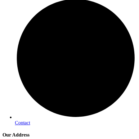
Contact
Our Address