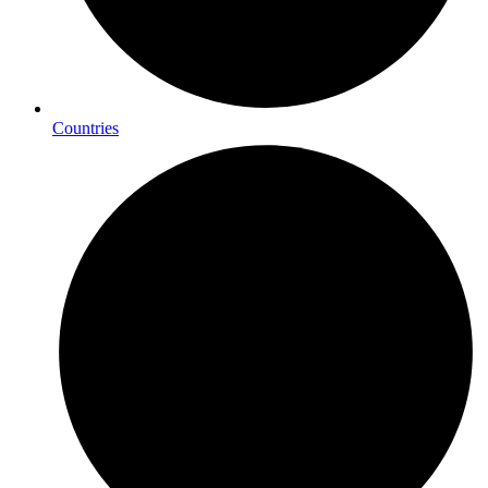
Countries