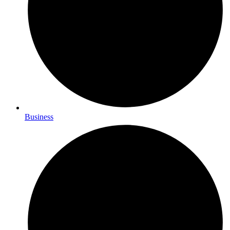
Business