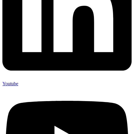
Youtube