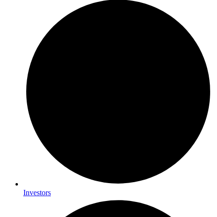
Investors