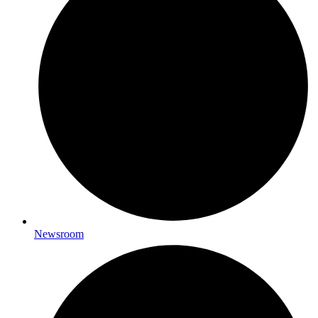
Newsroom