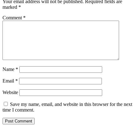
Your email address will not be published.
Required fields are
marked
*
Comment
*
Name
*
Email
*
Website
Save my name, email, and website in this browser for the next
time I comment.