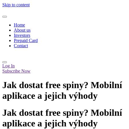
Skip to content
Home
About us
Investors
Prepaid Card
Contact
Log In
Subscribe Now
Jak dostat free spiny? Mobilní
aplikace a jejich výhody
Jak dostat free spiny? Mobilní
aplikace a jejich výhody