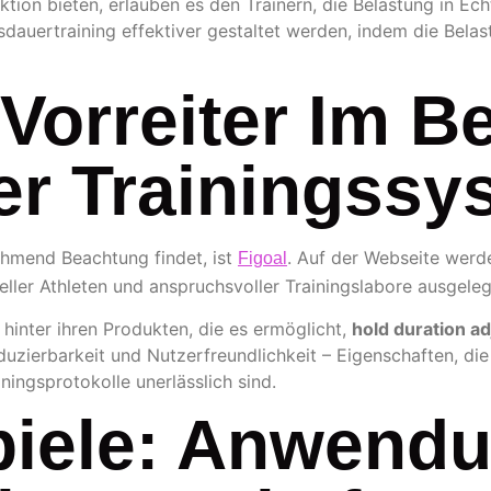
ktion bieten, erlauben es den Trainern, die Belastung in Ec
usdauertraining effektiver gestaltet werden, indem die Bela
 Vorreiter Im B
r Trainingssy
hmend Beachtung findet, ist
. Auf der Webseite werde
Figoal
eller Athleten und anspruchsvoller Trainingslabore ausgeleg
hinter ihren Produkten, die es ermöglicht,
hold duration ad
oduzierbarkeit und Nutzerfreundlichkeit – Eigenschaften, di
iningsprotokolle unerlässlich sind.
piele: Anwendu