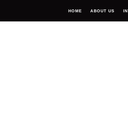
HOME
ABOUT US
I
INNOV
TRAIN
PROFI
PRÄZIS