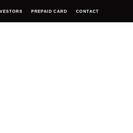
NVESTORS
PREPAID CARD
CONTACT
ATIVE
INGSGER
SPORT:
ION,