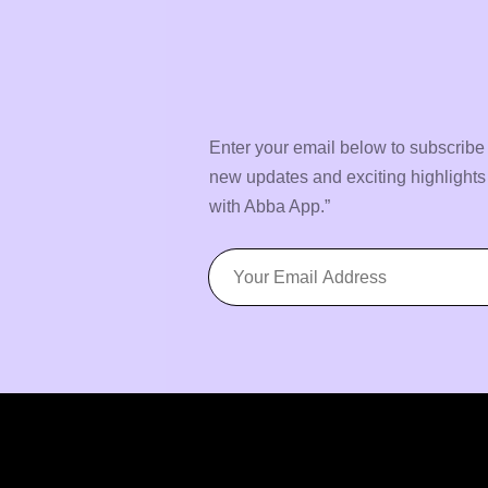
Enter your email below to subscribe 
new updates and exciting highlight
with Abba App.”