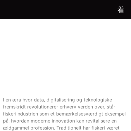
INNOVATION I
FISKEINDUSTRIEN:
HVORDAN
TEKNOLOGI
FORANDRER DEN
MARITIME KULTUR
I en æra hvor data, digitalisering og teknologiske
fremskridt revolutionerer erhverv verden over, står
fiskeriindustrien som et bemærkelsesværdigt eksempel
på, hvordan moderne innovation kan revitalisere en
ældgammel profession. Traditionelt har fiskeri været